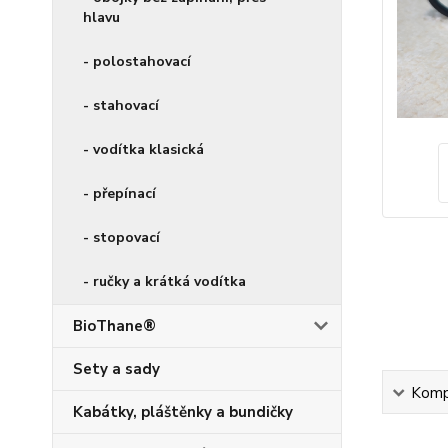
hlavu
- polostahovací
- stahovací
- vodítka klasická
- přepínací
- stopovací
- ručky a krátká vodítka
BioThane®
Sety a sady
Kompl
Kabátky, pláštěnky a bundičky