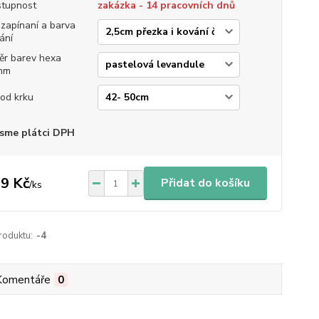
tupnost
zakázka - 14 pracovních dnů
 zapínaní a barva
ání
ěr barev hexa
mm
od krku
sme plátci DPH
9 Kč
Přidat do košíku
/
ks
roduktu:
-4
Komentáře
0