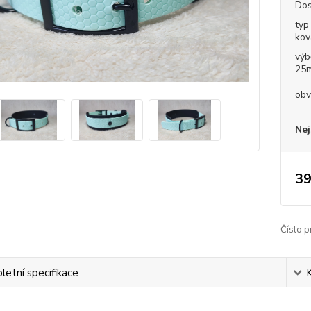
Dos
typ
kov
výb
25
obv
Nej
39
Číslo p
etní specifikace