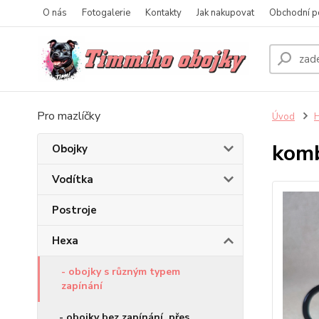
O nás
Fotogalerie
Kontakty
Jak nakupovat
Obchodní p
Pro mazlíčky
Úvod
komb
Obojky
Vodítka
Postroje
Hexa
- obojky s různým typem
zapínání
- obojky bez zapínání, přes