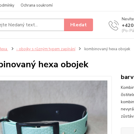
odmínky
Ochrana soukromí
Nevíte
Hledat
+420
(Po-Pá
Hexa
- obojky s různým typem zapínání
kombinovaný hexa obojek
inovaný hexa obojek
barv
Kombin
čistite
kombin
nevyrá
zůstáv