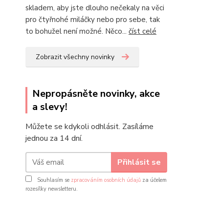
skladem, aby jste dlouho nečekaly na věci
pro čtyřnohé miláčky nebo pro sebe, tak
to bohužel není možné. Něco...
číst celé
Zobrazit všechny novinky
Nepropásněte novinky, akce
a slevy!
Můžete se kdykoli odhlásit. Zasíláme
jednou za 14 dní.
Přihlásit se
Souhlasím se
zpracováním osobních údajů
za účelem
rozesílky newsletteru.