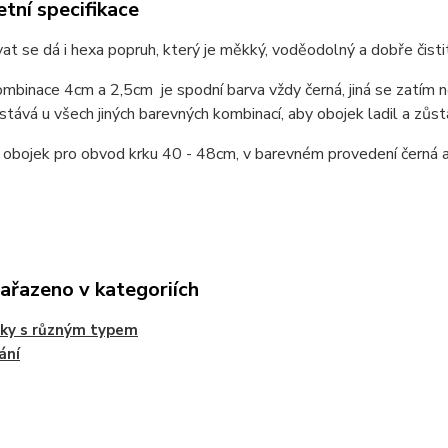
tní specifikace
t se dá i hexa popruh, který je měkký, voděodolný a dobře čistit
mbinace 4cm a 2,5cm je spodní barva vždy černá, jiná se zatím n
stává u všech jiných barevných kombinací, aby obojek ladil a zůst
obojek pro obvod krku 40 - 48cm, v barevném provedení černá a s
zařazeno v kategoriích
jky s různým typem
ání