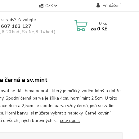
Přihlášení
CZK
 si rady? Zavolejte.
0
ks
 607 163 127
za
0 Kč
, 8-20 hod., So-Ne, 8-14 hod.)
a černá a sv.mint
ovat se dá i hexa popruh, který je měkký, voděodolný a dobře
lný. Spodní černá barva je šířka 4cm, horní mint 2,5cm. U této
ace 4cm a 2,5cm je spodní barva vždy černá, jiná se zatím
bí. Horní barvu si můžete vybrat z nabídky. Černé kování
á u všech jiných barevných k...
celý popis