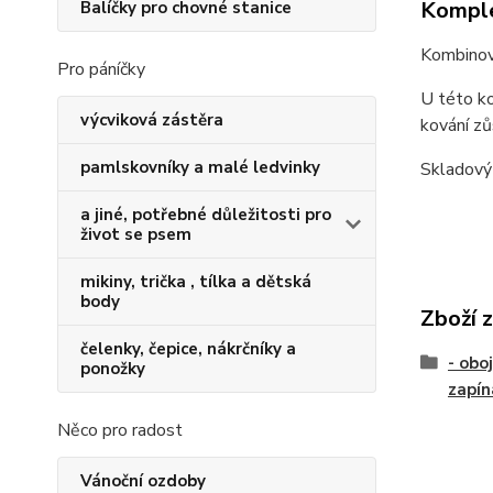
Komple
Balíčky pro chovné stanice
Kombinova
Pro páníčky
U této ko
výcviková zástěra
kování zů
pamlskovníky a malé ledvinky
Skladový 
a jiné, potřebné důležitosti pro
život se psem
mikiny, trička , tílka a dětská
body
Zboží 
čelenky, čepice, nákrčníky a
- obo
ponožky
zapín
Něco pro radost
Vánoční ozdoby