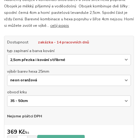
Obojek je měkký, příjemný a voděodolný. Obojek kombinuje dvě šířky :
spodní: černá 4cm a horní :pastelová levandule 2,5cm. Spodní část je
vždy černá. Barevné kombinace u hexa popruhu v šířce 4cm nejsou. Horní
si můžete zvolit ve výbě...
celý popis
Dostupnost
zakázka - 14 pracovních dnů
typ zapínaní a barva kování
výběr barev hexa 25mm
obvod krku
Nejsme plátci DPH
369 Kč
/
ks