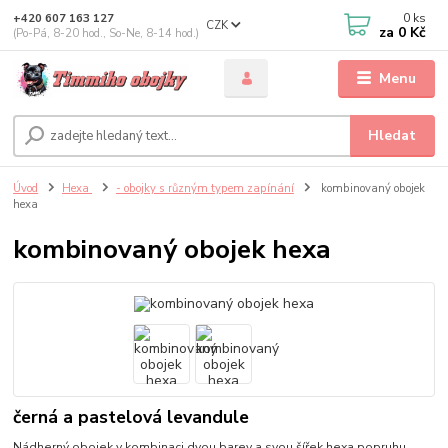
0
ks
+420 607 163 127
CZK
za
0 Kč
(Po-Pá, 8-20 hod., So-Ne, 8-14 hod.)
Menu
Hledat
Úvod
Hexa
- obojky s různým typem zapínání
kombinovaný obojek
hexa
kombinovaný obojek hexa
černá a pastelová levandule
Nádherný obojek v kombinaci dvou barev a svou šířek hexa popruhu.