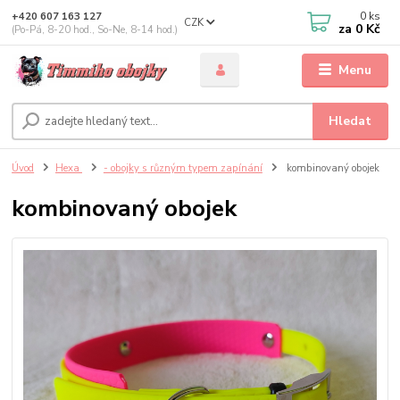
0
ks
+420 607 163 127
CZK
za
0 Kč
(Po-Pá, 8-20 hod., So-Ne, 8-14 hod.)
Menu
Hledat
Úvod
Hexa
- obojky s různým typem zapínání
kombinovaný obojek
kombinovaný obojek