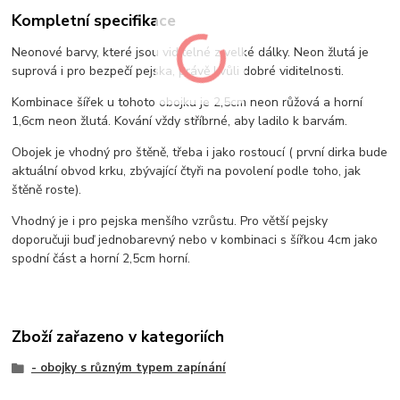
Kompletní specifikace
Neonové barvy, které jsou viditelné z velké dálky. Neon žlutá je
suprová i pro bezpečí pejska, právě kvůli dobré viditelnosti.
Kombinace šířek u tohoto obojku je 2,5cm neon růžová a horní
1,6cm neon žlutá. Kování vždy stříbrné, aby ladilo k barvám.
Obojek je vhodný pro štěně, třeba i jako rostoucí ( první dirka bude
aktuální obvod krku, zbývající čtyři na povolení podle toho, jak
štěně roste).
Vhodný je i pro pejska menšího vzrůstu. Pro větší pejsky
doporučuji buď jednobarevný nebo v kombinaci s šířkou 4cm jako
spodní část a horní 2,5cm horní.
Zboží zařazeno v kategoriích
- obojky s různým typem zapínání