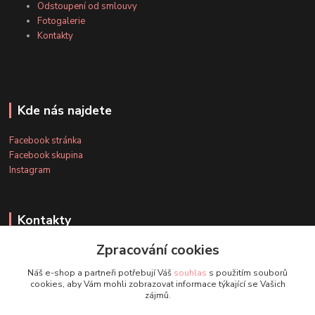
Odstoupení od smlouvy
Fotogalerie
Kontakty
Kde nás najdete
Facebook stránka
Facebook skupina
Instagram
Kontakty
Zpracování cookies
+420 607 163 127
Náš e-shop a partneři potřebují Váš
souhlas
s použitím souborů
(Po-Pá, 8-20 hod., So-Ne, 8-14 hod.)
cookies, aby Vám mohli zobrazovat informace týkající se Vašich
zájmů.
info@timmihoobojky.cz