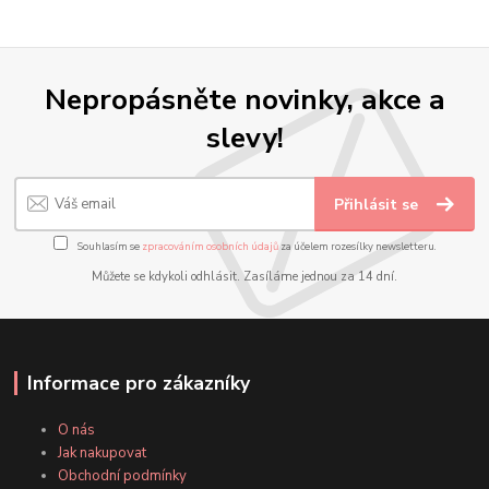
Nepropásněte novinky, akce a
slevy!
Přihlásit se
Souhlasím se
zpracováním osobních údajů
za účelem rozesílky newsletteru.
Můžete se kdykoli odhlásit. Zasíláme jednou za 14 dní.
Informace pro zákazníky
O nás
Jak nakupovat
Obchodní podmínky