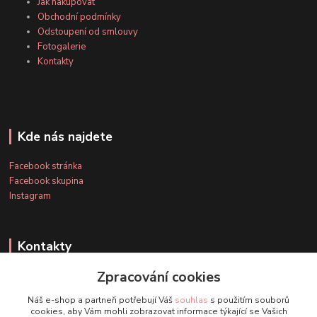
Jak nakupovat
Obchodní podmínky
Odstoupení od smlouvy
Fotogalerie
Kontakty
Kde nás najdete
Facebook stránka
Facebook skupina
Instagram
Kontakty
Zpracování cookies
+420 607 163 127
Náš e-shop a partneři potřebují Váš
souhlas
s použitím souborů
(Po-Pá, 8-20 hod., So-Ne, 8-14 hod.)
cookies, aby Vám mohli zobrazovat informace týkající se Vašich