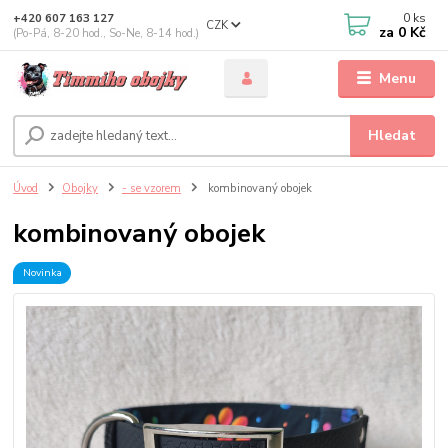
0
ks
+420 607 163 127
CZK
za
0 Kč
(Po-Pá, 8-20 hod., So-Ne, 8-14 hod.)
Menu
Hledat
Úvod
Obojky
- se vzorem
kombinovaný obojek
kombinovaný obojek
Novinka