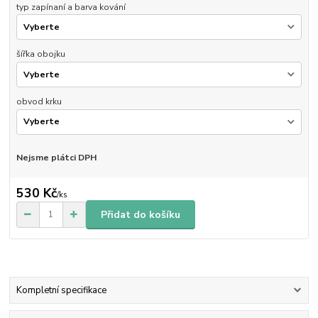
typ zapínaní a barva kování
šířka obojku
obvod krku
Nejsme plátci DPH
530 Kč
/
ks
Přidat do košíku
Kompletní specifikace