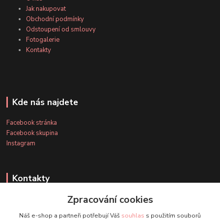
Jak nakupovat
Obchodní podmínky
Odstoupení od smlouvy
Fotogalerie
Kontakty
Kde nás najdete
Facebook stránka
Facebook skupina
Instagram
Kontakty
Zpracování cookies
+420 607 163 127
Náš e-shop a partneři potřebují Váš
souhlas
s použitím souborů
(Po-Pá, 8-20 hod., So-Ne, 8-14 hod.)