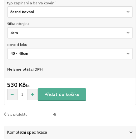
typ zapínaní a barva kování
šířka obojku
obvod krku
Nejsme plátci DPH
530 Kč
/
ks
Přidat do košíku
Číslo produktu:
-5
Kompletní specifikace