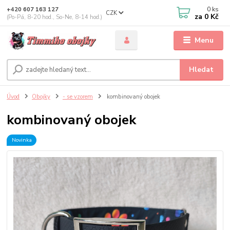
0
ks
+420 607 163 127
CZK
za
0 Kč
(Po-Pá, 8-20 hod., So-Ne, 8-14 hod.)
Menu
Hledat
Úvod
Obojky
- se vzorem
kombinovaný obojek
kombinovaný obojek
Novinka