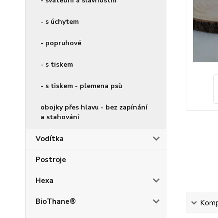
- svatební a slavnostní
- s úchytem
- popruhové
- s tiskem
- s tiskem - plemena psů
obojky přes hlavu - bez zapínání
a stahování
Vodítka
Postroje
Hexa
BioThane®
Kompl