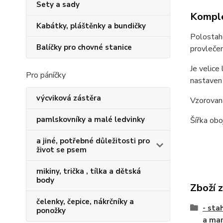
Sety a sady
Komple
Kabátky, pláštěnky a bundičky
Polostah
Balíčky pro chovné stanice
provleče
Je velice
Pro páníčky
nastaven 
výcviková zástěra
Vzorovaná
pamlskovníky a malé ledvinky
Šířka obo
a jiné, potřebné důležitosti pro
život se psem
mikiny, trička , tílka a dětská
body
Zboží 
čelenky, čepice, nákrčníky a
- sta
ponožky
a mar