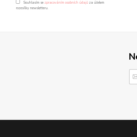
Souhlasím se
zpracováním osobních údajů
za účelem
rozesílky newsletteru.
N