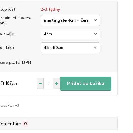
tupnost
2-3 týdny
 zapínaní a barva
ání
ka obojku
od krku
sme plátci DPH
0 Kč
Přidat do košíku
/
ks
roduktu:
-3
Komentáře
0