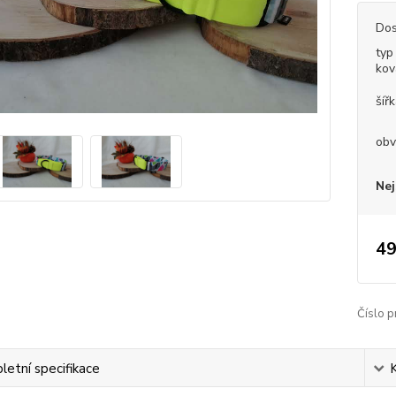
Dos
typ
kov
šíř
obv
Nej
49
Číslo p
etní specifikace