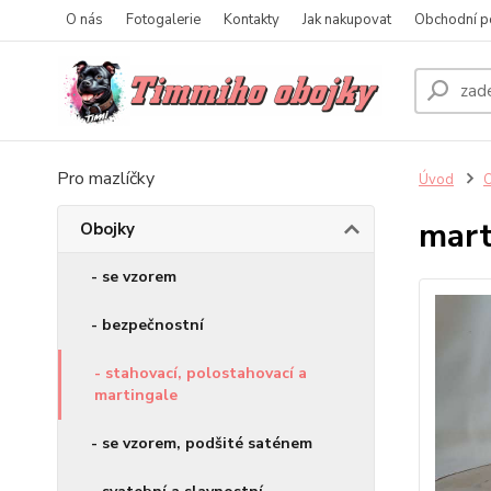
O nás
Fotogalerie
Kontakty
Jak nakupovat
Obchodní p
Pro mazlíčky
Úvod
O
mart
Obojky
- se vzorem
- bezpečnostní
- stahovací, polostahovací a
martingale
- se vzorem, podšité saténem