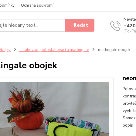
odmínky
Ochrana soukromí
Nevíte
Hledat
+420
(Po-Pá
bojky
- stahovací, polostahovací a martingale
martingale obojek
ingale obojek
neon
Polost
kontra
provle
vyvleč
Samozř
popis