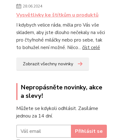
28.06.2024
Vysvětlivky ke štítkům u produktů
I kdybych velice ráda, měla pro Vás vše
skladem, aby jste dlouho nečekaly na věci
pro čtyřnohé miláčky nebo pro sebe, tak
to bohužel není možné. Něco...
číst celé
Zobrazit všechny novinky
Nepropásněte novinky, akce
a slevy!
Můžete se kdykoli odhlásit. Zasíláme
jednou za 14 dní.
Přihlásit se