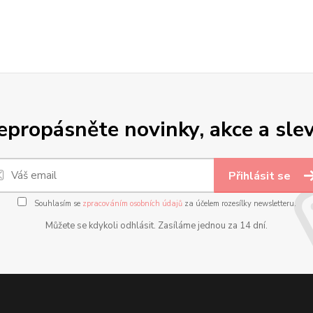
epropásněte novinky, akce a slev
Přihlásit se
Souhlasím se
zpracováním osobních údajů
za účelem rozesílky newsletteru.
Můžete se kdykoli odhlásit. Zasíláme jednou za 14 dní.