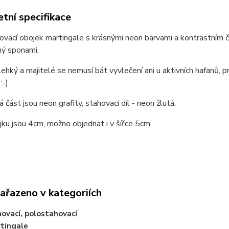
tní specifikace
ovací obojek martingale s krásnými neon barvami a kontrastním
ný sponami.
 lehký a majitelé se nemusí bát vyvlečení ani u aktivních hafanů
:-)
 část jsou neon grafity, stahovací díl - neon žlutá.
jku jsou 4cm, možno objednat i v šířce 5cm.
zařazeno v kategoriích
hovací, polostahovací
tingale