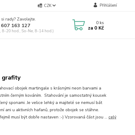
Přihlášení
CZK
 si rady? Zavolejte.
0
ks
 607 163 127
za
0 Kč
, 8-20 hod., So-Ne, 8-14 hod.)
 grafity
ahovací obojek martingale s krásnými neon barvami a
stním černým kováním. Stahování je samostatný kousek
čený sponami. Je velice lehký a majitelé se nemusí bát
ení ani u aktivních hafanů, protože obojek se stáhne.
ejmě musí být dobře nastaven :-) Vzorovaná část jsou ...
celý