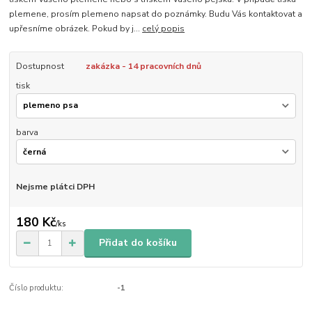
plemene, prosím plemeno napsat do poznámky. Budu Vás kontaktovat a
upřesníme obrázek. Pokud by j...
celý popis
Dostupnost
zakázka - 14 pracovních dnů
tisk
barva
Nejsme plátci DPH
180 Kč
/
ks
Přidat do košíku
Číslo produktu:
-1