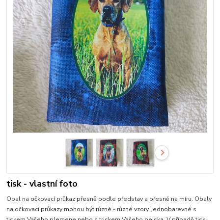
tisk - vlastní foto
Obal na očkovací průkaz přesně podle představ a přesně na míru. Obaly
na očkovací průkazy mohou být různé - různé vzory, jednobarevné s
tiskem Vašeho plemene nebo s triskem Vašeho pejska. V případě tisku