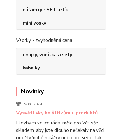
náramky - SBT uzlík
mini vosky
Vzorky - zvýhodněná cena
obojky, vodítka a sety
kabelky
Novinky
28.06.2024
Vysvětlivky ke štítkům u produktů
I kdybych velice ráda, měla pro Vás vše
skladem, aby jste dlouho nečekaly na věci
pro čtyřnohé miláčky nebo pro sebe, tak