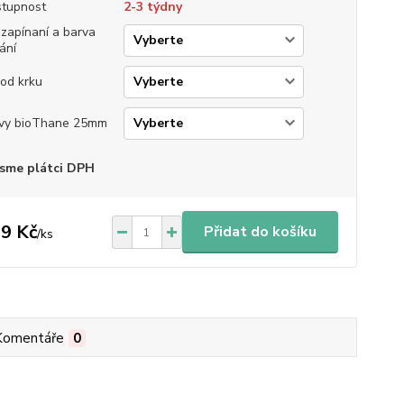
tupnost
2-3 týdny
 zapínaní a barva
ání
od krku
vy bioThane 25mm
sme plátci DPH
9 Kč
Přidat do košíku
/
ks
Komentáře
0