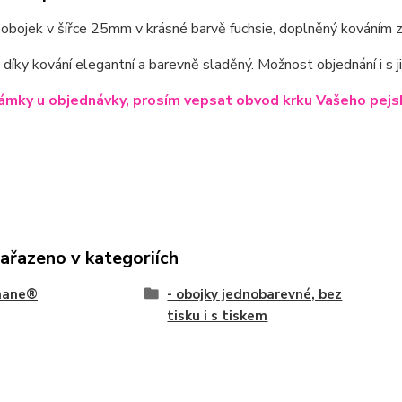
obojek v šířce 25mm v krásné barvě fuchsie, doplněný kováním z
 díky kování elegantní a barevně sladěný. Možnost objednání i s j
mky u objednávky, prosím vepsat obvod krku Vašeho pejs
zařazeno v kategoriích
hane®
- obojky jednobarevné, bez
tisku i s tiskem