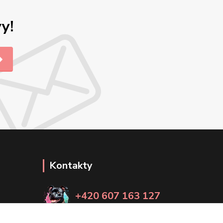
y!
Kontakty
+420 607 163 127
(Po-Pá, 8-20 hod., So-Ne, 8-14 hod.)