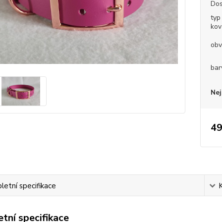
Dos
typ
kov
obv
bar
Nej
49
etní specifikace
tní specifikace