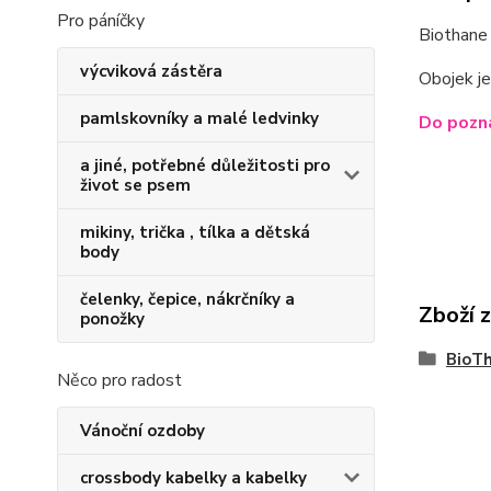
Pro páníčky
Biothane 
výcviková zástěra
Obojek je
pamlskovníky a malé ledvinky
Do pozná
a jiné, potřebné důležitosti pro
život se psem
mikiny, trička , tílka a dětská
body
čelenky, čepice, nákrčníky a
Zboží 
ponožky
BioT
Něco pro radost
Vánoční ozdoby
crossbody kabelky a kabelky