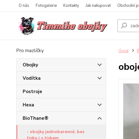
O nás
Fotogalerie
Kontakty
Jak nakupovat
Obchodní p
Pro mazlíčky
Úvod
obo
Obojky
Vodítka
Postroje
Hexa
BioThane®
- obojky jednobarevné, bez
tisku i s tiskem