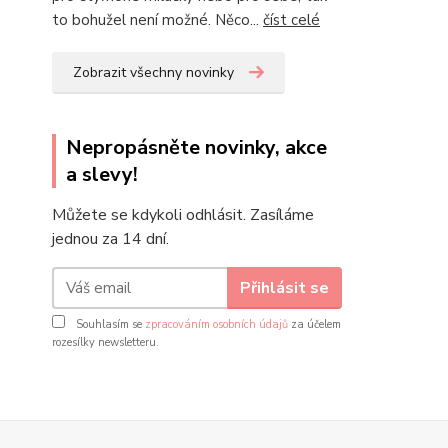
to bohužel není možné. Něco...
číst celé
Zobrazit všechny novinky
Nepropásněte novinky, akce
a slevy!
Můžete se kdykoli odhlásit. Zasíláme
jednou za 14 dní.
Přihlásit se
Souhlasím se
zpracováním osobních údajů
za účelem
rozesílky newsletteru.