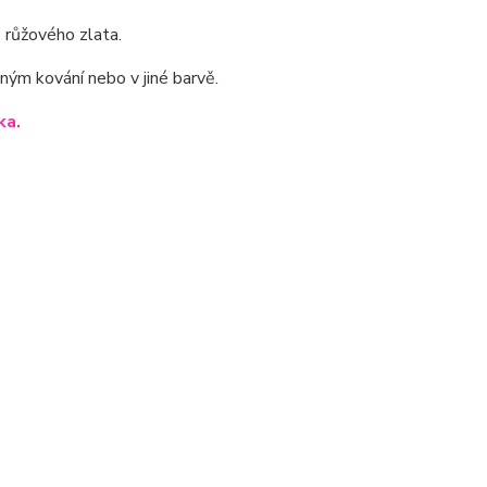
 růžového zlata.
iným kování nebo v jiné barvě.
ka.