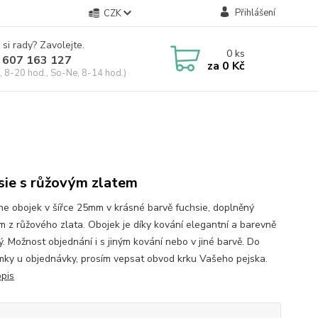
Přihlášení
CZK
 si rady? Zavolejte.
0
ks
 607 163 127
za
0 Kč
, 8-20 hod., So-Ne, 8-14 hod.)
m
sie s růžovým zlatem
ne obojek v šířce 25mm v krásné barvě fuchsie, doplněný
m z růžového zlata. Obojek je díky kování elegantní a barevně
ý. Možnost objednání i s jiným kování nebo v jiné barvě. Do
ky u objednávky, prosím vepsat obvod krku Vašeho pejska.
opis