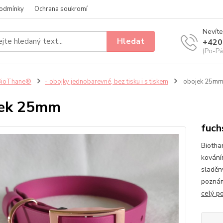
odmínky
Ochrana soukromí
Nevíte
Hledat
+420
(Po-Pá
BioThane®
- obojky jednobarevné, bez tisku i s tiskem
obojek 25m
jek 25mm
fuch
Biotha
kování
sladěn
poznám
celý p