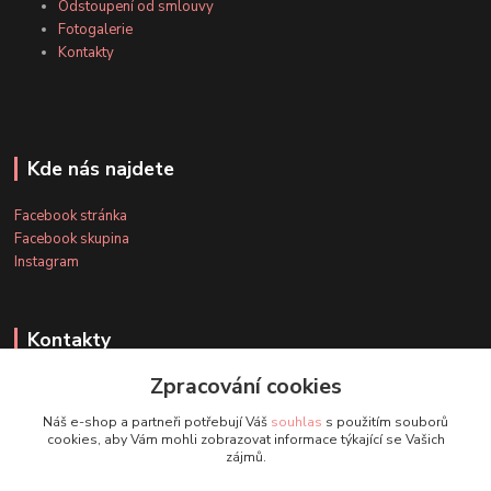
Odstoupení od smlouvy
Fotogalerie
Kontakty
Kde nás najdete
Facebook stránka
Facebook skupina
Instagram
Kontakty
Zpracování cookies
+420 607 163 127
Náš e-shop a partneři potřebují Váš
souhlas
s použitím souborů
(Po-Pá, 8-20 hod., So-Ne, 8-14 hod.)
cookies, aby Vám mohli zobrazovat informace týkající se Vašich
zájmů.
info@timmihoobojky.cz