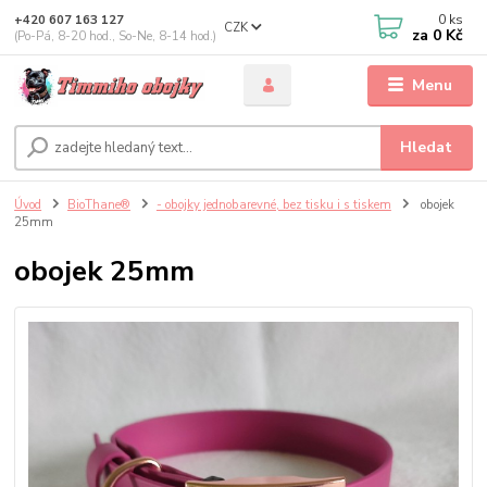
0
ks
+420 607 163 127
CZK
za
0 Kč
(Po-Pá, 8-20 hod., So-Ne, 8-14 hod.)
Menu
Hledat
Úvod
BioThane®
- obojky jednobarevné, bez tisku i s tiskem
obojek
25mm
obojek 25mm