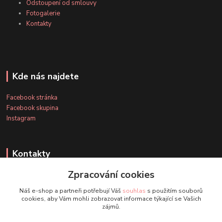
Odstoupení od smlouvy
Fotogalerie
Kontakty
Kde nás najdete
Facebook stránka
Facebook skupina
Instagram
Kontakty
Zpracování cookies
+420 607 163 127
Náš e-shop a partneři potřebují Váš
souhlas
s použitím souborů
(Po-Pá, 8-20 hod., So-Ne, 8-14 hod.)
cookies, aby Vám mohli zobrazovat informace týkající se Vašich
zájmů.
info@timmihoobojky.cz