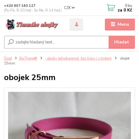
0
ks
+420 607 163 127
CZK
za
0 Kč
(Po-Pá, 8-20 hod., So-Ne, 8-14 hod.)
Menu
Hledat
Úvod
BioThane®
- obojky jednobarevné, bez tisku i s tiskem
obojek
25mm
obojek 25mm