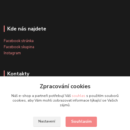
Kde nás najdete
Facebook stránka
Facebook skupina
Instagram
Kontakty
Zpracování cookies
+420 607 163 127
Náš e-shop a partneři potřebují Váš
souhlas
s použitím souborů
(Po-Pá, 8-20 hod., So-Ne, 8-14 hod.)
cookies, aby Vám mohli zobrazovat informace týkající se Vašich
zájmů.
info@timmihoobojky.cz
Souhlasím
Nastavení