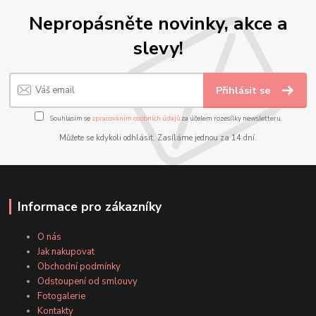
Nepropásněte novinky, akce a
slevy!
Přihlásit se
Souhlasím se
zpracováním osobních údajů
za účelem rozesílky newsletteru.
Můžete se kdykoli odhlásit. Zasíláme jednou za 14 dní.
Informace pro zákazníky
O nás
Jak nakupovat
Obchodní podmínky
Odstoupení od smlouvy
Fotogalerie
Kontakty