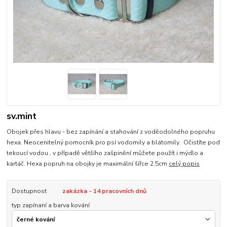
sv.mint
Obojek přes hlavu - bez zapínání a stahování z voděodolného popruhu
hexa. Neocenitelný pomocník pro psí vodomily a blátomily. Očistíte pod
tekoucí vodou , v případě většího zašpinění můžete použít i mýdlo a
kartáč. Hexa popruh na obojky je maximální šířce 2,5cm
celý popis
Dostupnost
zakázka - 14 pracovních dnů
typ zapínaní a barva kování