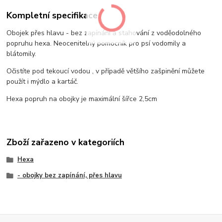
Kompletní specifikace
Obojek přes hlavu - bez zapínání a stahování z voděodolného
popruhu hexa. Neocenitelný pomocník pro psí vodomily a
blátomily.
Očistíte pod tekoucí vodou , v případě většího zašpinění můžete
použít i mýdlo a kartáč.
Hexa popruh na obojky je maximální šířce 2,5cm
Zboží zařazeno v kategoriích
Hexa
- obojky bez zapínání, přes hlavu