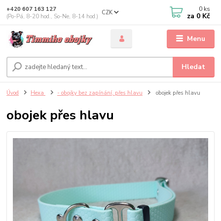
0
ks
+420 607 163 127
CZK
za
0 Kč
(Po-Pá, 8-20 hod., So-Ne, 8-14 hod.)
Menu
Hledat
Úvod
Hexa
- obojky bez zapínání, přes hlavu
obojek přes hlavu
obojek přes hlavu