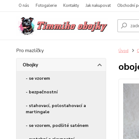
O nás
Fotogalerie
Kontakty
Jak nakupovat
Obchodní p
Pro mazlíčky
Úvod
O
oboj
Obojky
- se vzorem
- bezpečnostní
- stahovací, polostahovací a
martingale
- se vzorem, podšité saténem