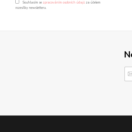
Souhlasím se
zpracováním osobních údajů
za účelem
rozesílky newsletteru.
N