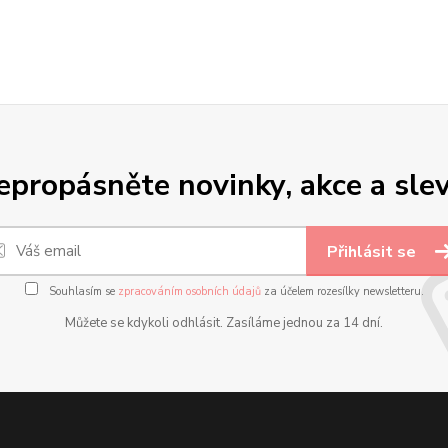
epropásněte novinky, akce a slev
Přihlásit se
Souhlasím se
zpracováním osobních údajů
za účelem rozesílky newsletteru.
Můžete se kdykoli odhlásit. Zasíláme jednou za 14 dní.