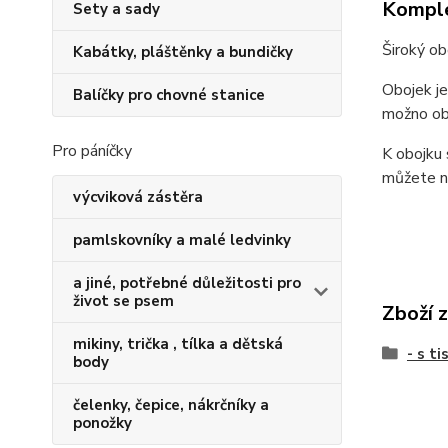
Komple
Sety a sady
Široký ob
Kabátky, pláštěnky a bundičky
Obojek je
Balíčky pro chovné stanice
možno obj
Pro páníčky
K obojku 
můžete na
výcviková zástěra
pamlskovníky a malé ledvinky
a jiné, potřebné důležitosti pro
život se psem
Zboží 
mikiny, trička , tílka a dětská
- s t
body
čelenky, čepice, nákrčníky a
ponožky