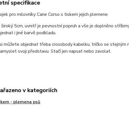
tní specifikace
ojek pro milovníky Cane Corso s tiskem jejich plemene.
 široký 5cm, uvnitř je pevnostní popruh a vše je doplněno stříbrn
ednat i jiné barvě podkladu.
si můžete objednat třeba crossbody kabelku, tričko se stejným 
myslet svoji představu. Stačí jen napsat nebo zavolat.
zařazeno v kategoriích
iskem - plemena psů