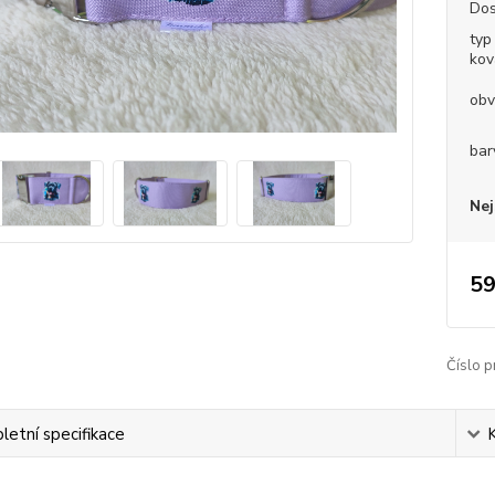
Dos
typ
kov
obv
bar
Nej
59
Číslo p
etní specifikace