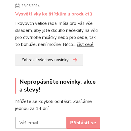
28.06.2024
Vysvětlivky ke štítkům u produktů
I kdybych velice ráda, měla pro Vás vše
skladem, aby jste dlouho nečekaly na věci
pro čtyřnohé miláčky nebo pro sebe, tak
to bohužel není možné. Něco...
číst celé
Zobrazit všechny novinky
Nepropásněte novinky, akce
a slevy!
Můžete se kdykoli odhlásit. Zasíláme
jednou za 14 dní.
Přihlásit se