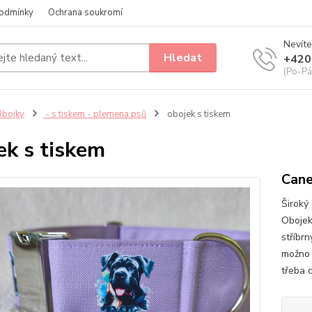
odmínky
Ochrana soukromí
Nevíte
Hledat
+420
(Po-Pá
bojky
- s tiskem - plemena psů
obojek s tiskem
ek s tiskem
Cane
Široký
Obojek
stříbrn
možno 
třeba c