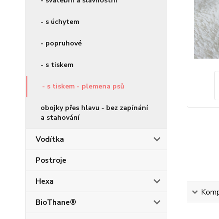
- svatební a slavnostní
- s úchytem
- popruhové
- s tiskem
- s tiskem - plemena psů
obojky přes hlavu - bez zapínání
a stahování
Vodítka
Postroje
Hexa
Kompl
BioThane®