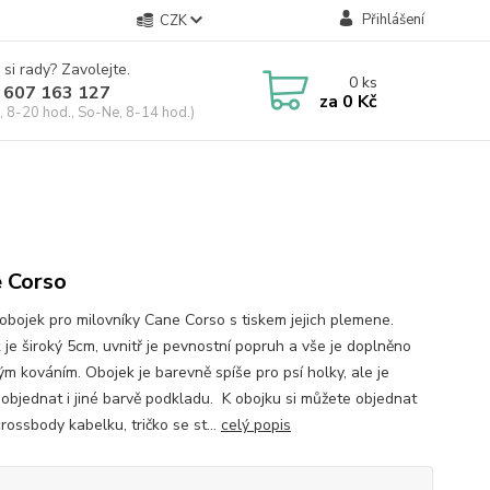
Přihlášení
CZK
 si rady? Zavolejte.
0
ks
 607 163 127
za
0 Kč
, 8-20 hod., So-Ne, 8-14 hod.)
 Corso
 obojek pro milovníky Cane Corso s tiskem jejich plemene.
 je široký 5cm, uvnitř je pevnostní popruh a vše je doplněno
ým kováním. Obojek je barevně spíše pro psí holky, ale je
objednat i jiné barvě podkladu. K obojku si můžete objednat
rossbody kabelku, tričko se st...
celý popis