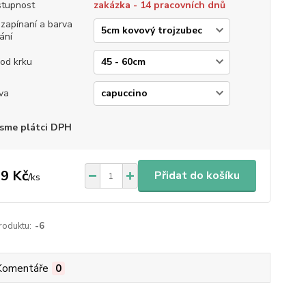
tupnost
zakázka - 14 pracovních dnů
 zapínaní a barva
ání
od krku
va
sme plátci DPH
9 Kč
Přidat do košíku
/
ks
roduktu:
-6
Komentáře
0