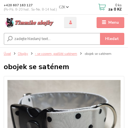
0
ks
+420 607 163 127
CZK
za
0 Kč
(Po-Pá, 8-20 hod., So-Ne, 8-14 hod.)
Menu
Hledat
Úvod
Obojky
- se vzorem, podšité saténem
obojek se saténem
obojek se saténem