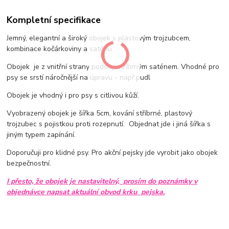
Kompletní specifikace
Jemný, elegantní a široký obojek s plastovým trojzubcem,
kombinace kočárkoviny a saténu.
Obojek je z vnitřní strany podšitý stříbrným saténem. Vhodné pro
psy se srstí náročnější na úpravu - např.pudl
Obojek je vhodný i pro psy s citlivou kůží.
Vyobrazený obojek je šířka 5cm, kování stříbrné, plastový
trojzubec s pojistkou proti rozepnutí. Objednat jde i jiná šířka s
jiným typem zapínání.
Doporučuji pro klidné psy. Pro akční pejsky jde vyrobit jako obojek
bezpečnostní.
I přesto, že obojek je nastavitelný, prosím do poznámky v
objednávce napsat aktuální obvod krku pejska.