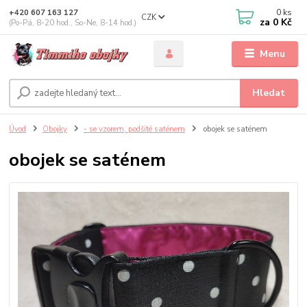
0
ks
+420 607 163 127
CZK
za
0 Kč
(Po-Pá, 8-20 hod., So-Ne, 8-14 hod.)
Menu
Hledat
Úvod
Obojky
- se vzorem, podšité saténem
obojek se saténem
obojek se saténem