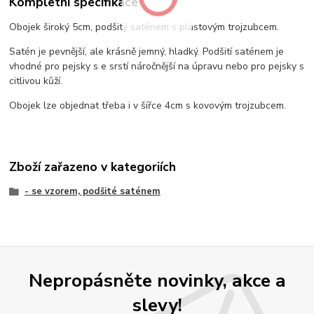
Kompletní specifikace
Obojek široký 5cm, podšitý saténem s plastovým trojzubcem.
Satén je pevnější, ale krásně jemný, hladký. Podšití saténem je
vhodné pro pejsky s e srstí náročnější na úpravu nebo pro pejsky s
citlivou kůží.
Obojek lze objednat třeba i v šířce 4cm s kovovým trojzubcem.
Zboží zařazeno v kategoriích
- se vzorem, podšité saténem
Nepropásněte novinky, akce a
slevy!