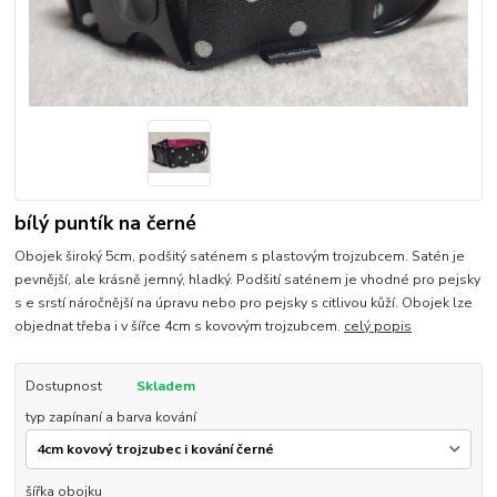
bílý puntík na černé
Obojek široký 5cm, podšitý saténem s plastovým trojzubcem. Satén je
pevnější, ale krásně jemný, hladký. Podšití saténem je vhodné pro pejsky
s e srstí náročnější na úpravu nebo pro pejsky s citlivou kůží. Obojek lze
objednat třeba i v šířce 4cm s kovovým trojzubcem.
celý popis
Dostupnost
Skladem
typ zapínaní a barva kování
šířka obojku