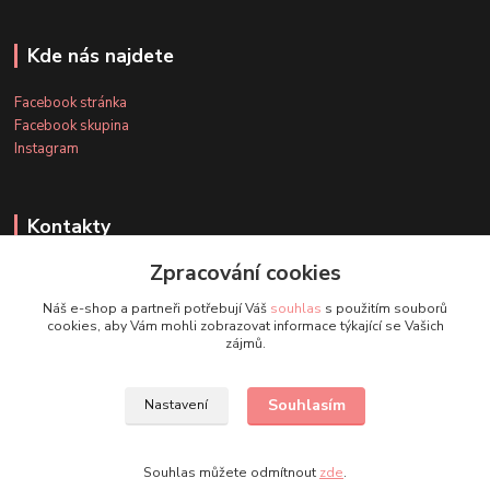
Kde nás najdete
Facebook stránka
Facebook skupina
Instagram
Kontakty
Zpracování cookies
+420 607 163 127
Náš e-shop a partneři potřebují Váš
souhlas
s použitím souborů
(Po-Pá, 8-20 hod., So-Ne, 8-14 hod.)
cookies, aby Vám mohli zobrazovat informace týkající se Vašich
zájmů.
info@timmihoobojky.cz
Souhlasím
Nastavení
Souhlas můžete odmítnout
zde
.
Vytvořeno na
Eshop-rychle.cz