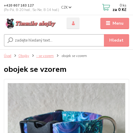
0
ks
+420 607 163 127
CZK
za
0 Kč
(Po-Pá, 8-20 hod., So-Ne, 8-14 hod.)
Menu
Hledat
Úvod
Obojky
- se vzorem
obojek se vzorem
obojek se vzorem