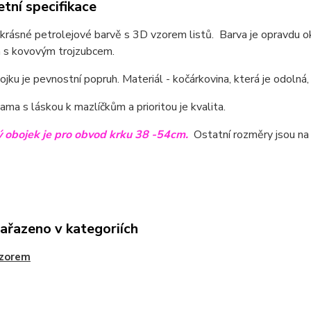
tní specifikace
krásné petrolejové barvě s 3D vzorem listů. Barva je opravdu oko
m s kovovým trojzubcem.
ojku je pevnostní popruh. Materiál - kočárkovina, která je odolná
sama s láskou k mazlíčkům a prioritou je kvalita.
 obojek je pro obvod krku 38 -54cm.
Ostatní rozměry jsou na 
zařazeno v kategoriích
vzorem