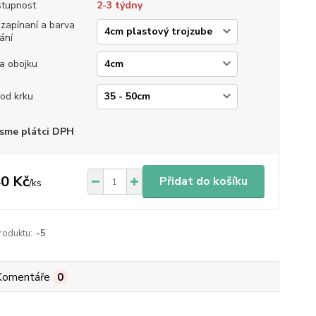
tupnost
2-3 týdny
 zapínaní a barva
ání
ka obojku
od krku
sme plátci DPH
0 Kč
Přidat do košíku
/
ks
roduktu:
-5
Komentáře
0