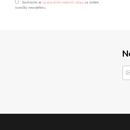
Souhlasím se
zpracováním osobních údajů
za účelem
rozesílky newsletteru.
N