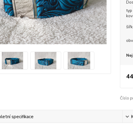
Dos
typ
kov
šíř
obv
Nej
44
Číslo p
etní specifikace