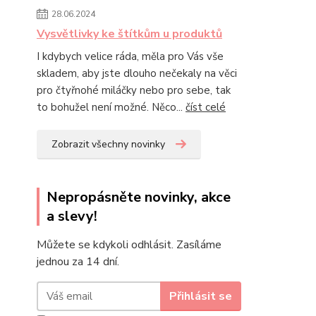
28.06.2024
Vysvětlivky ke štítkům u produktů
I kdybych velice ráda, měla pro Vás vše
skladem, aby jste dlouho nečekaly na věci
pro čtyřnohé miláčky nebo pro sebe, tak
to bohužel není možné. Něco...
číst celé
Zobrazit všechny novinky
Nepropásněte novinky, akce
a slevy!
Můžete se kdykoli odhlásit. Zasíláme
jednou za 14 dní.
Přihlásit se