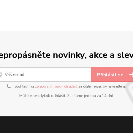
epropásněte novinky, akce a slev
Přihlásit se
Souhlasím se
zpracováním osobních údajů
za účelem rozesílky newsletteru.
Můžete se kdykoli odhlásit. Zasíláme jednou za 14 dní.