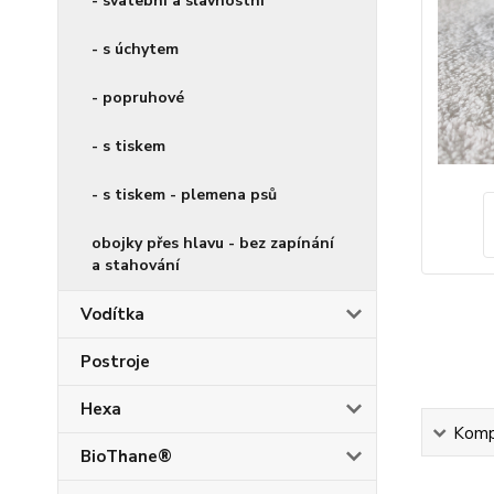
- svatební a slavnostní
- s úchytem
- popruhové
- s tiskem
- s tiskem - plemena psů
obojky přes hlavu - bez zapínání
a stahování
Vodítka
Postroje
Hexa
Kompl
BioThane®