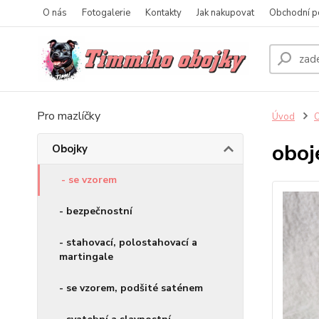
O nás
Fotogalerie
Kontakty
Jak nakupovat
Obchodní p
Pro mazlíčky
Úvod
O
oboj
Obojky
- se vzorem
- bezpečnostní
- stahovací, polostahovací a
martingale
- se vzorem, podšité saténem