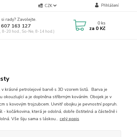
Přihlášení
CZK
 si rady? Zavolejte.
0
ks
 607 163 127
za
0 Kč
, 8-20 hod., So-Ne, 8-14 hod.)
isty
 v krásné petrolejové barvě s 3D vzorem listů. Barva je
u okouzlující a je doplněna stříbrným kováním. Obojek je v
4cm s kovovým trojzubcem. Uvnitř obojku je pevnostní popruh.
l - kočárkovina, která je odolná, dobře čistitelná a částečně i
olná. Vše šiju sama s láskou...
celý popis