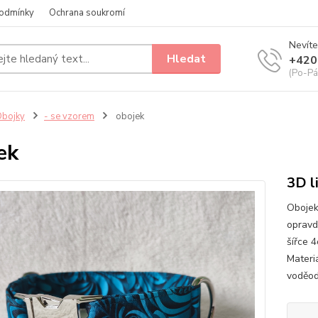
odmínky
Ochrana soukromí
Nevíte
Hledat
+420
(Po-Pá
bojky
- se vzorem
obojek
ek
3D l
Obojek
opravd
šířce 
Materiá
voděod