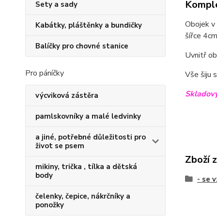
Komple
Sety a sady
Obojek v 
Kabátky, pláštěnky a bundičky
šířce 4c
Balíčky pro chovné stanice
Uvnitř ob
Pro páníčky
Vše šiju 
Skladový
výcviková zástěra
pamlskovníky a malé ledvinky
a jiné, potřebné důležitosti pro
život se psem
Zboží 
mikiny, trička , tílka a dětská
body
- se 
čelenky, čepice, nákrčníky a
ponožky