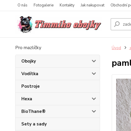
O nás
Fotogalerie
Kontakty
Jak nakupovat
Obchodní p
Pro mazlíčky
Úvod
p
paml
Obojky
Vodítka
Postroje
Hexa
BioThane®
Sety a sady