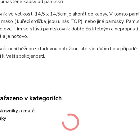
 umaštěné kapsy od pamlsků.
ík ve velikosti 14,5 x 14,5cm je akorát do kapsy. V tomto pam
 maso ( kuřecí srdíčka, jsou u nás TOP) nebo jiné pamlsky. Pamlsk
je pvc. Tím se stává pamlskovník dobře čistitelným a nepropust
 a je hotovo.
ík není běžnou skladovou položkou, ale ráda Vám ho v případě zá
 k Vaší spokojenosti.
zařazeno v kategoriích
kovníky a malé
nky