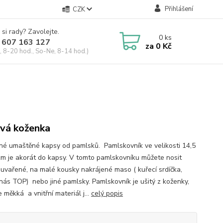
Přihlášení
CZK
 si rady? Zavolejte.
0
ks
 607 163 127
za
0 Kč
, 8-20 hod., So-Ne, 8-14 hod.)
vá koženka
né umaštěné kapsy od pamlsků. Pamlskovník ve velikosti 14,5
cm je akorát do kapsy. V tomto pamlskovníku můžete nosit
i uvařené, na malé kousky nakrájené maso ( kuřecí srdíčka,
 nás TOP) nebo jiné pamlsky. Pamlskovník je ušitý z koženky,
e měkká a vnitřní materiál j...
celý popis