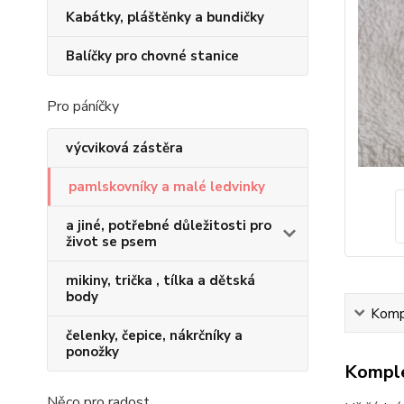
Kabátky, pláštěnky a bundičky
Balíčky pro chovné stanice
Pro páníčky
výcviková zástěra
pamlskovníky a malé ledvinky
a jiné, potřebné důležitosti pro
život se psem
mikiny, trička , tílka a dětská
body
Kompl
čelenky, čepice, nákrčníky a
ponožky
Komple
Něco pro radost