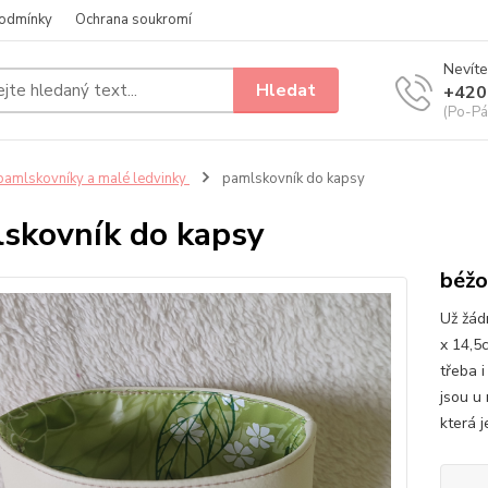
odmínky
Ochrana soukromí
Nevíte
Hledat
+420
(Po-Pá
amlskovníky a malé ledvinky
pamlskovník do kapsy
skovník do kapsy
béžo
Už žád
x 14,5
třeba 
jsou u
která j