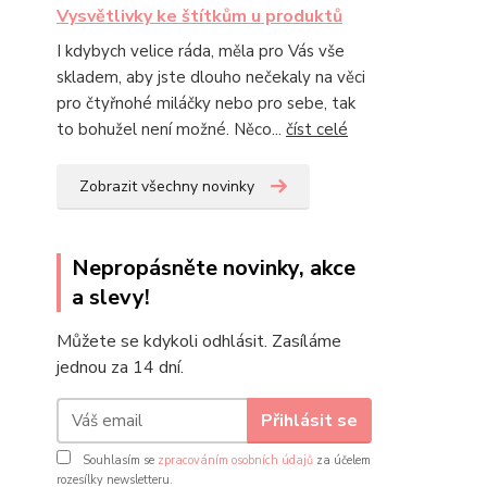
Vysvětlivky ke štítkům u produktů
I kdybych velice ráda, měla pro Vás vše
skladem, aby jste dlouho nečekaly na věci
pro čtyřnohé miláčky nebo pro sebe, tak
to bohužel není možné. Něco...
číst celé
Zobrazit všechny novinky
Nepropásněte novinky, akce
a slevy!
Můžete se kdykoli odhlásit. Zasíláme
jednou za 14 dní.
Přihlásit se
Souhlasím se
zpracováním osobních údajů
za účelem
rozesílky newsletteru.