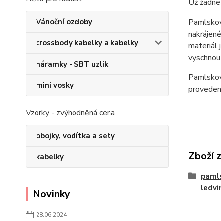
Už žádné
Pamlskovn
Vánoční ozdoby
nakrájené
crossbody kabelky a kabelky
materiál 
vyschnout
náramky - SBT uzlík
Pamlskovn
mini vosky
provedení
Vzorky - zvýhodněná cena
obojky, vodítka a sety
Zboží 
kabelky
pamls
ledvi
Novinky
28.06.2024