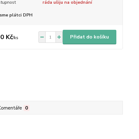
tupnost
ráda ušiju na objednání
sme plátci DPH
0 Kč
Přidat do košíku
/
ks
Komentáře
0