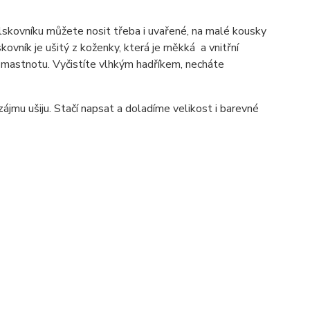
lskovníku můžete nosit třeba i uvařené, na malé kousky
ovník je ušitý z koženky, která je měkká a vnitřní
í mastnotu. Vyčistíte vlhkým hadříkem, necháte
jmu ušiju. Stačí napsat a doladíme velikost i barevné