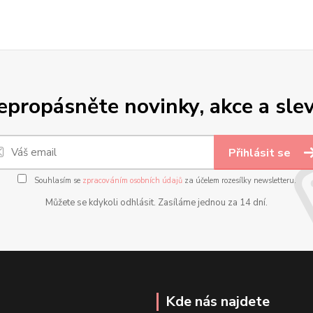
epropásněte novinky, akce a slev
Přihlásit se
Souhlasím se
zpracováním osobních údajů
za účelem rozesílky newsletteru.
Můžete se kdykoli odhlásit. Zasíláme jednou za 14 dní.
Kde nás najdete