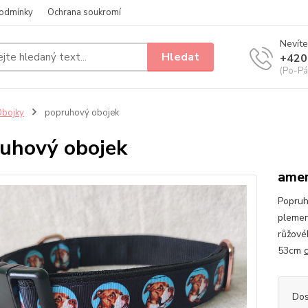
odmínky
Ochrana soukromí
Nevíte
Hledat
+420
(Po-Pá
bojky
popruhový obojek
uhový obojek
amer
Popruh
plemen
růžové
53cm
Dos