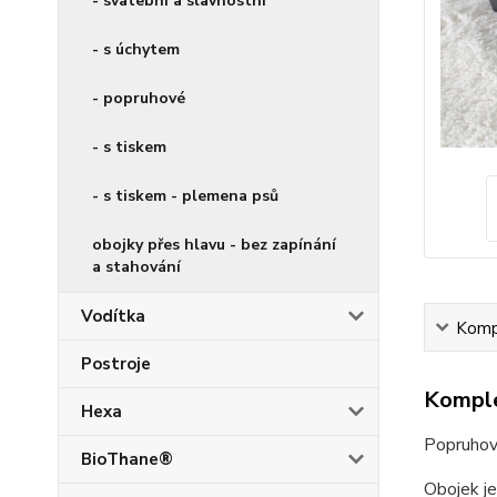
- svatební a slavnostní
- s úchytem
- popruhové
- s tiskem
- s tiskem - plemena psů
obojky přes hlavu - bez zapínání
a stahování
Vodítka
Kompl
Postroje
Komple
Hexa
Popruhový
BioThane®
Obojek je