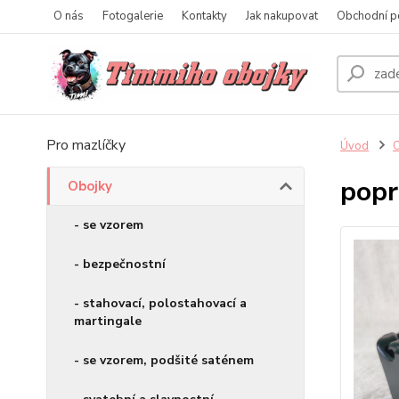
O nás
Fotogalerie
Kontakty
Jak nakupovat
Obchodní p
Pro mazlíčky
Úvod
O
popr
Obojky
- se vzorem
- bezpečnostní
- stahovací, polostahovací a
martingale
- se vzorem, podšité saténem