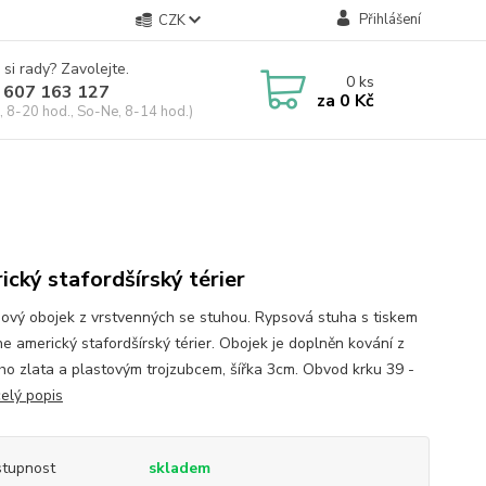
Přihlášení
CZK
 si rady? Zavolejte.
0
ks
 607 163 127
za
0 Kč
, 8-20 hod., So-Ne, 8-14 hod.)
ický stafordšírský térier
ový obojek z vrstvenných se stuhou. Rypsová stuha s tiskem
e americký stafordšírský térier. Obojek je doplněn kování z
ho zlata a plastovým trojzubcem, šířka 3cm. Obvod krku 39 -
celý popis
tupnost
skladem