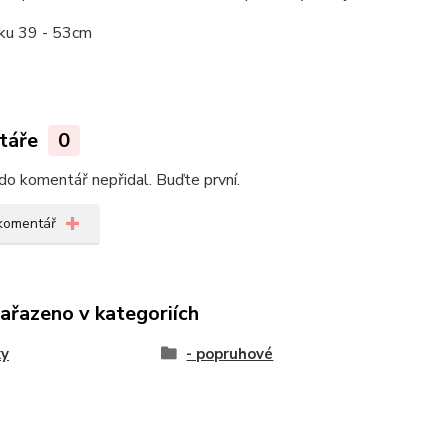
ku 39 - 53cm
táře
0
do komentář nepřidal. Buďte první.
 komentář
zařazeno v kategoriích
ky
- popruhové