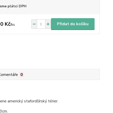
sme plátci DPH
0 Kč
Přidat do košíku
/
ks
Komentáře
0
e americký stafordšírský térier.
 3cm.