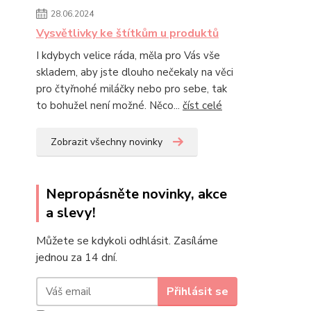
28.06.2024
Vysvětlivky ke štítkům u produktů
I kdybych velice ráda, měla pro Vás vše
skladem, aby jste dlouho nečekaly na věci
pro čtyřnohé miláčky nebo pro sebe, tak
to bohužel není možné. Něco...
číst celé
Zobrazit všechny novinky
Nepropásněte novinky, akce
a slevy!
Můžete se kdykoli odhlásit. Zasíláme
jednou za 14 dní.
Přihlásit se