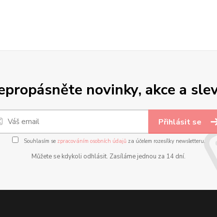
epropásněte novinky, akce a slev
Přihlásit se
Souhlasím se
zpracováním osobních údajů
za účelem rozesílky newsletteru.
Můžete se kdykoli odhlásit. Zasíláme jednou za 14 dní.