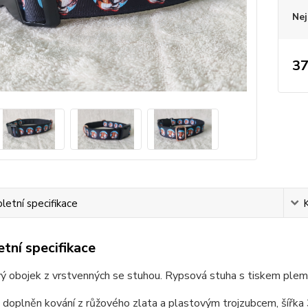
Nej
37
etní specifikace
tní specifikace
 obojek z vrstvenných se stuhou. Rypsová stuha s tiskem plemen
 doplněn kování z růžového zlata a plastovým trojzubcem, šířka