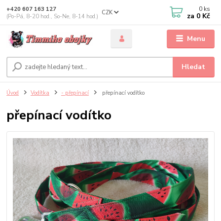
0
ks
+420 607 163 127
CZK
za
0 Kč
(Po-Pá, 8-20 hod., So-Ne, 8-14 hod.)
Menu
Hledat
Úvod
Vodítka
- přepínací
přepínací vodítko
přepínací vodítko