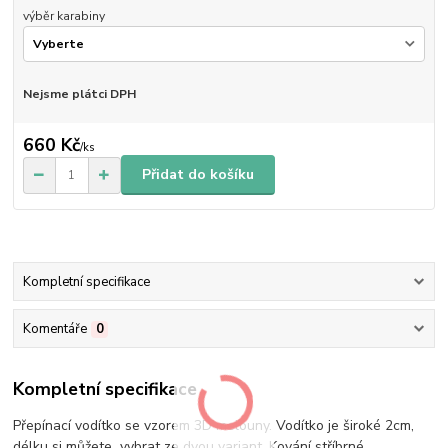
výběr karabiny
Nejsme plátci DPH
660 Kč
/
ks
Přidat do košíku
Kompletní specifikace
Komentáře
0
Kompletní specifikace
Přepínací vodítko se vzorem 3D melouny. Vodítko je široké 2cm,
délku si můžete vybrat ze dvou variant. Kování stříbrné.