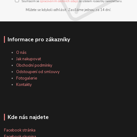
Souhlasím se
zpracováním osobních údajů
za účelem rozesílky newsletteru.
Můžete se kdykoli odhlásit. Zasíláme jednou za 14 dní.
Informace pro zákazníky
O nás
Jak nakupovat
Obchodní podmínky
Odstoupení od smlouvy
Fotogalerie
Kontakty
Kde nás najdete
Facebook stránka
Facebook skupina