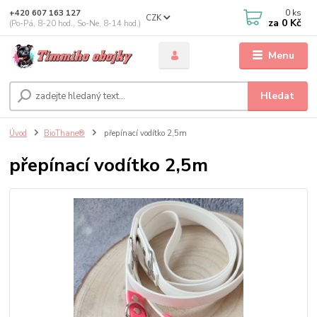
0
ks
+420 607 163 127
CZK
za
0 Kč
(Po-Pá, 8-20 hod., So-Ne, 8-14 hod.)
Menu
Hledat
Úvod
BioThane®
přepínací vodítko 2,5m
přepínací vodítko 2,5m