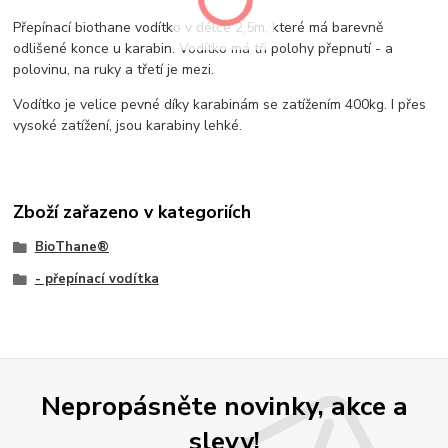
Přepínací biothane vodítko v délce 2,5m, které má barevně
odlišené konce u karabin. Vodítko má tři polohy přepnutí - a
polovinu, na ruky a třetí je mezi.
Vodítko je velice pevné díky karabinám se zatížením 400kg. I přes
vysoké zatížení, jsou karabiny lehké.
Zboží zařazeno v kategoriích
BioThane®
- přepínací vodítka
Nepropásněte novinky, akce a
slevy!