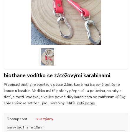
biothane vodítko se zátěžovými karabinami
Přepínací biothane vodítko v délce 2,5m, které má barevně odlišené
konce u karabin. Vodítko má tři polohy přepnutí - a polovinu, na ruky a
třetí je mezi. Vodítko je velice pevné díky karabinám se zatížením 400kg.
I přes vysoké zatížení, jsou karabiny lehké.
celý popis
Dostupnost
2-3 týdny
barvy bioThane 19mm