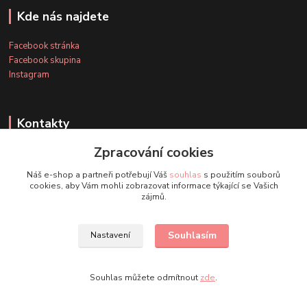
Kde nás najdete
Facebook stránka
Facebook skupina
Instagram
Kontakty
Zpracování cookies
+420 607 163 127
Náš e-shop a partneři potřebují Váš
souhlas
s použitím souborů
(Po-Pá, 8-20 hod., So-Ne, 8-14 hod.)
cookies, aby Vám mohli zobrazovat informace týkající se Vašich
zájmů.
info@timmihoobojky.cz
Souhlasím
Nastavení
Souhlas můžete odmítnout
zde
.
Vytvořeno na
Eshop-rychle.cz