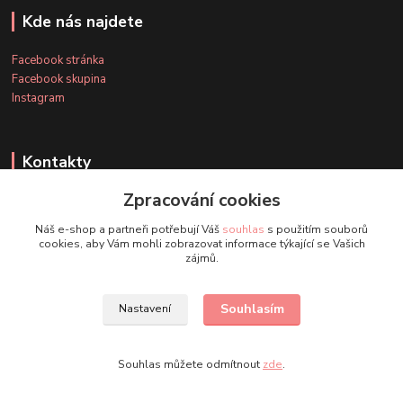
Kde nás najdete
Facebook stránka
Facebook skupina
Instagram
Kontakty
Zpracování cookies
+420 607 163 127
Náš e-shop a partneři potřebují Váš
souhlas
s použitím souborů
(Po-Pá, 8-20 hod., So-Ne, 8-14 hod.)
cookies, aby Vám mohli zobrazovat informace týkající se Vašich
zájmů.
info@timmihoobojky.cz
Souhlasím
Nastavení
Souhlas můžete odmítnout
zde
.
Vytvořeno na
Eshop-rychle.cz