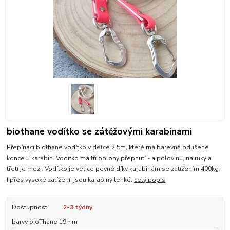
biothane vodítko se zátěžovými karabinami
Přepínací biothane vodítko v délce 2,5m, které má barevně odlišené
konce u karabin. Vodítko má tři polohy přepnutí - a polovinu, na ruky a
třetí je mezi. Vodítko je velice pevné díky karabinám se zatížením 400kg.
I přes vysoké zatížení, jsou karabiny lehké.
celý popis
Dostupnost
2-3 týdny
barvy bioThane 19mm