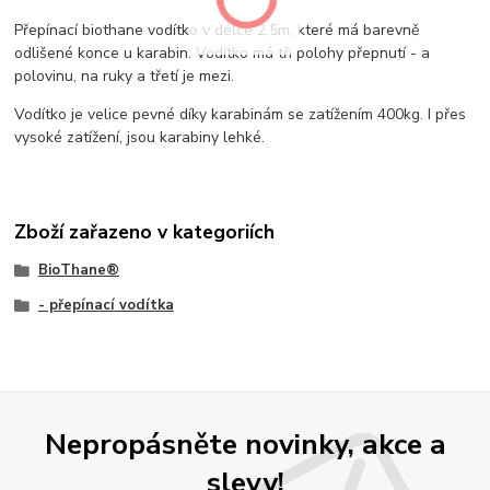
Přepínací biothane vodítko v délce 2,5m, které má barevně
odlišené konce u karabin. Vodítko má tři polohy přepnutí - a
polovinu, na ruky a třetí je mezi.
Vodítko je velice pevné díky karabinám se zatížením 400kg. I přes
vysoké zatížení, jsou karabiny lehké.
Zboží zařazeno v kategoriích
BioThane®
- přepínací vodítka
Nepropásněte novinky, akce a
slevy!