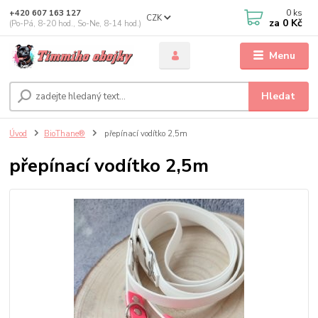
0
ks
+420 607 163 127
CZK
za
0 Kč
(Po-Pá, 8-20 hod., So-Ne, 8-14 hod.)
Menu
Hledat
Úvod
BioThane®
přepínací vodítko 2,5m
přepínací vodítko 2,5m