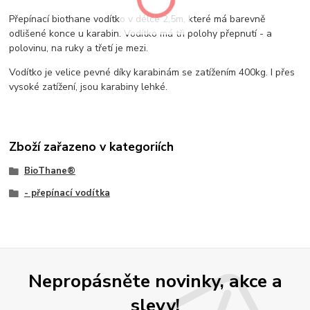
Přepínací biothane vodítko v délce 2,5m, které má barevně
odlišené konce u karabin. Vodítko má tři polohy přepnutí - a
polovinu, na ruky a třetí je mezi.
Vodítko je velice pevné díky karabinám se zatížením 400kg. I přes
vysoké zatížení, jsou karabiny lehké.
Zboží zařazeno v kategoriích
BioThane®
- přepínací vodítka
Nepropásněte novinky, akce a
slevy!