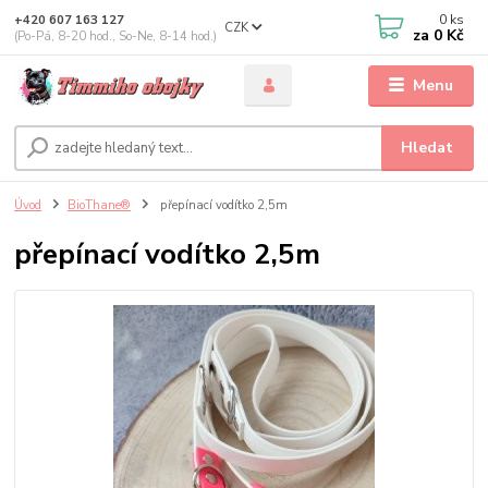
0
ks
+420 607 163 127
CZK
za
0 Kč
(Po-Pá, 8-20 hod., So-Ne, 8-14 hod.)
Menu
Hledat
Úvod
BioThane®
přepínací vodítko 2,5m
přepínací vodítko 2,5m