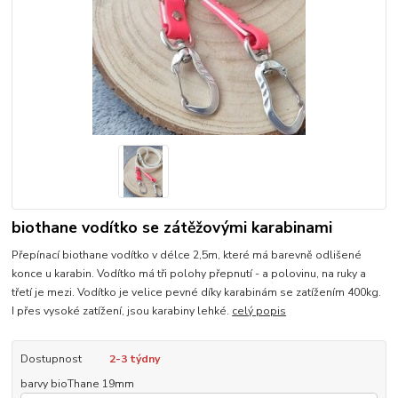
biothane vodítko se zátěžovými karabinami
Přepínací biothane vodítko v délce 2,5m, které má barevně odlišené
konce u karabin. Vodítko má tři polohy přepnutí - a polovinu, na ruky a
třetí je mezi. Vodítko je velice pevné díky karabinám se zatížením 400kg.
I přes vysoké zatížení, jsou karabiny lehké.
celý popis
Dostupnost
2-3 týdny
barvy bioThane 19mm