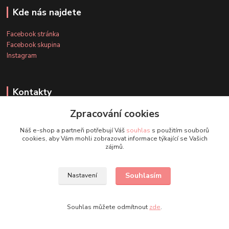
Kde nás najdete
Facebook stránka
Facebook skupina
Instagram
Kontakty
Zpracování cookies
+420 607 163 127
Náš e-shop a partneři potřebují Váš
souhlas
s použitím souborů
(Po-Pá, 8-20 hod., So-Ne, 8-14 hod.)
cookies, aby Vám mohli zobrazovat informace týkající se Vašich
zájmů.
info@timmihoobojky.cz
Souhlasím
Nastavení
Souhlas můžete odmítnout
zde
.
Vytvořeno na
Eshop-rychle.cz