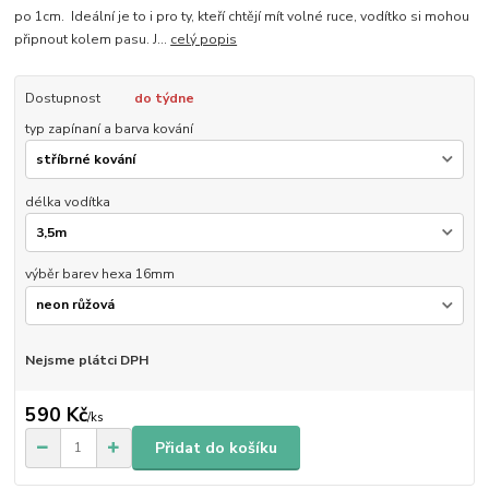
po 1cm. Ideální je to i pro ty, kteří chtějí mít volné ruce, vodítko si mohou
připnout kolem pasu. J...
celý popis
Dostupnost
do týdne
typ zapínaní a barva kování
délka vodítka
výběr barev hexa 16mm
Nejsme plátci DPH
590 Kč
/
ks
Přidat do košíku