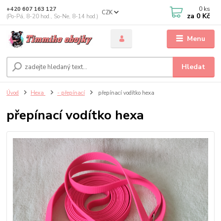
0
ks
+420 607 163 127
CZK
za
0 Kč
(Po-Pá, 8-20 hod., So-Ne, 8-14 hod.)
Menu
Hledat
Úvod
Hexa
- přepínací
přepínací vodítko hexa
přepínací vodítko hexa