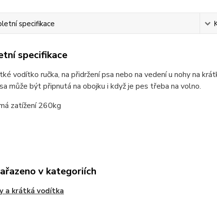
etní specifikace
tní specifikace
tké vodítko ručka, na přidržení psa nebo na vedení u nohy na krá
sa může být připnutá na obojku i když je pes třeba na volno.
 má zatížení 260kg
zařazeno v kategoriích
ky a krátká vodítka