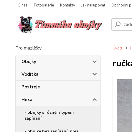
O nás
Fotogalerie
Kontakty
Jak nakupovat
Obchodní p
Pro mazlíčky
Úvod
ručk
Obojky
Vodítka
Postroje
Hexa
- obojky s různým typem
zapínání
- obojky bez zapínání, přes