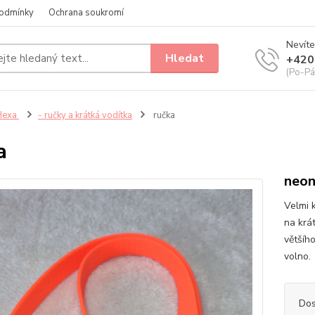
odmínky
Ochrana soukromí
Nevíte
Hledat
+420
(Po-Pá
Hexa
- ručky a krátká vodítka
ručka
a
neon
Velmi 
na krá
většíh
volno.
Dos