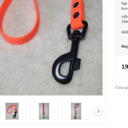
typ
kov
výb
16
dél
Nej
19
Číslo p