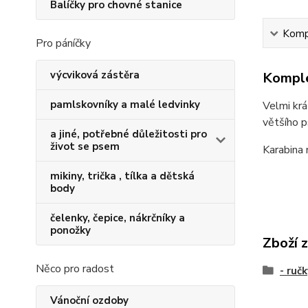
Balíčky pro chovné stanice
Kompl
Pro páníčky
výcviková zástěra
Komple
pamlskovníky a malé ledvinky
Velmi krá
většího p
a jiné, potřebné důležitosti pro
život se psem
Karabina
mikiny, trička , tílka a dětská
body
čelenky, čepice, nákrčníky a
ponožky
Zboží 
Něco pro radost
- ruč
Vánoční ozdoby