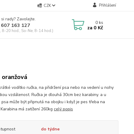
Přihlášení
CZK
 si rady? Zavolejte.
0
ks
 607 163 127
za
0 Kč
, 8-20 hod., So-Ne, 8-14 hod.)
 oranžová
krátké vodítko ručka, na přidržení psa nebo na vedení u nohy
tkou vzdálenost. Ručka je dlouhá 30cm bez karabiny. a u
o psa může být připnutá na obojku i když je pes třeba na
 Karabina má zatížení 260kg
celý popis
tupnost
do týdne