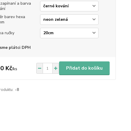
 zapínaní a barva
ání
ěr barev hexa
mm
ka ručky
sme plátci DPH
0 Kč
Přidat do košíku
/
ks
roduktu:
-8