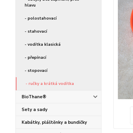
hlavu
- polostahovací
- stahovací
- vodítka klasická
- přepínací
- stopovací
- ručky a krátká vodítka
BioThane®
Sety a sady
Kabátky, pláštěnky a bundičky