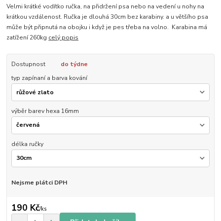
Velmi krátké vodítko ručka, na přidržení psa nebo na vedení u nohy na
krátkou vzdálenost. Ručka je dlouhá 30cm bez karabiny. a u většího psa
může být připnutá na obojku i když je pes třeba na volno. Karabina má
zatížení 260kg
celý popis
Dostupnost
do týdne
typ zapínaní a barva kování
výběr barev hexa 16mm
délka ručky
Nejsme plátci DPH
190 Kč
/
ks