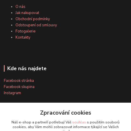
O nás
Jak nakupovat
Obchodní podmínky
Odstoupení od smlouvy
Fotogalerie
Kontakty
Kde nás najdete
Facebook stránka
Facebook skupina
Instagram
Zpracování cookies
Kontakty
Náš e-shop a partneři potřebují Váš
souhlas
s použitím souborů
cookies, aby Vám mohli zobrazovat informace týkající se Vašich
+420 607 163 127