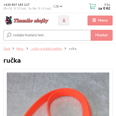
0
ks
+420 607 163 127
CZK
za
0 Kč
(Po-Pá, 8-20 hod., So-Ne, 8-14 hod.)
Menu
Hledat
Úvod
Hexa
- ručky a krátká vodítka
ručka
ručka