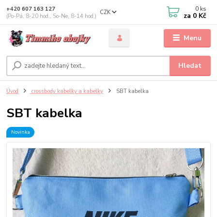
0
ks
+420 607 163 127
CZK
za
0 Kč
(Po-Pá, 8-20 hod., So-Ne, 8-14 hod.)
Menu
Hledat
Úvod
crossbody kabelky a kabelky
SBT kabelka
SBT kabelka
Novinka