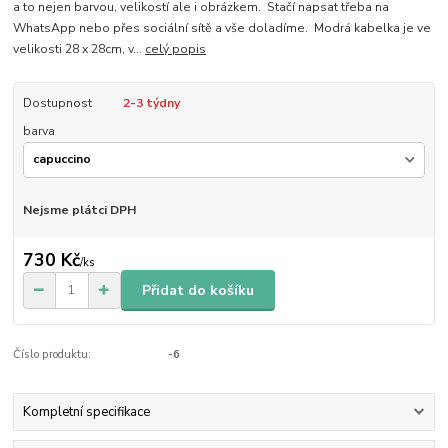
a to nejen barvou, velikostí ale i obrázkem. Stačí napsat třeba na
WhatsApp nebo přes sociální sítě a vše doladíme. Modrá kabelka je ve
velikosti 28 x 28cm, v...
celý popis
Dostupnost
2-3 týdny
barva
Nejsme plátci DPH
730 Kč
/
ks
Přidat do košíku
Číslo produktu:
-6
Kompletní specifikace