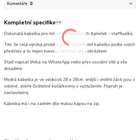
Komentáře
0
Kompletní specifikace
Dokonalá kabelka pro milovníky vysmátých tlamiček - staffbulíků.
Tím, že celá výroba probíhá u mě, můžete mít kabelku podle svých
představ a to nejen barvou, velikostí ale i obrázkem.
Stačí napsat třeba na WhatsApp nebo přes sociální sítě a vše
doladíme.
Modrá kabelka je ve velikosti 28 x 28cm, vnější i vnitřní části jsou z
odolné, dobře čistitelné kočárkoviny s vyztužením. Popruh je
nastavitelný.
Kabelka má i na zadním díle malou kapsu na zip.