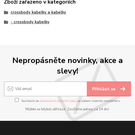
Zboží zařazeno v kategoriích
crossbody kabelky a kabelky
- crossbody kabelky
Nepropásněte novinky, akce a
slevy!
Přihlásit se
Souhlasím se
zpracováním osobních údajů
za účelem rozesílky newsletteru.
Můžete se kdykoli odhlásit. Zasíláme jednou za 14 dní.