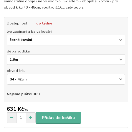
samostatně obojek nebo vodítko. Skladem - obojek š. 25mm - pro
obvod krku 40 - 48cm, vodítko š.16...
celý popis
Dostupnost
do týdne
typ zapínaní a barva kování
délka vodítka
obvod krku
Nejsme plátci DPH
631 Kč
/
ks
Přidat do košíku