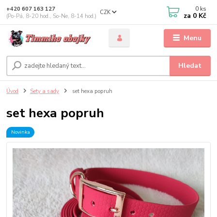
0
ks
+420 607 163 127
CZK
za
0 Kč
(Po-Pá, 8-20 hod., So-Ne, 8-14 hod.)
Menu
Hledat
Úvod
Sety a sady
set hexa popruh
set hexa popruh
Novinka