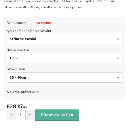
samostatně obojek nebo vodítko. Skladem - obojek š. 25mm - pro
obvod krku 40 - 48cm, vodítko š.16...
celý popis
Dostupnost
do týdne
typ zapínaní a barva kování
délka vodítka
obvod krku
Nejsme plátci DPH
628 Kč
/
ks
Přidat do košíku