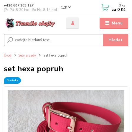
0
ks
+420 607 163 127
CZK
za
0 Kč
(Po-Pá, 8-20 hod., So-Ne, 8-14 hod.)
Menu
Hledat
Úvod
Sety a sady
set hexa popruh
set hexa popruh
Novinka