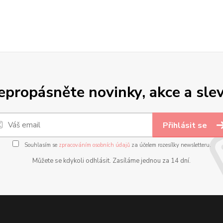
epropásněte novinky, akce a slev
Přihlásit se
Souhlasím se
zpracováním osobních údajů
za účelem rozesílky newsletteru.
Můžete se kdykoli odhlásit. Zasíláme jednou za 14 dní.