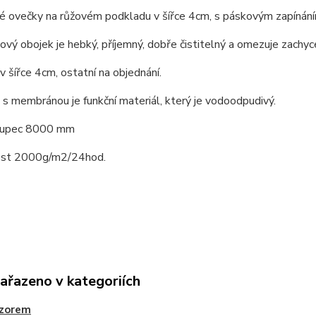
é ovečky na růžovém podkladu v šířce 4cm, s páskovým zapínání
ový obojek je hebký, příjemný, dobře čistitelný a omezuje zachyc
 šířce 4cm, ostatní na objednání.
 s membránou je funkční materiál, který je vodoodpudivý.
oupec 8000 mm
ost 2000g/m2/24hod.
zařazeno v kategoriích
vzorem