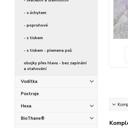
- svatební a slavnostní
- s úchytem
- popruhové
- s tiskem
- s tiskem - plemena psů
obojky přes hlavu - bez zapínání
a stahování
Vodítka
Postroje
Kompl
Hexa
BioThane®
Komple