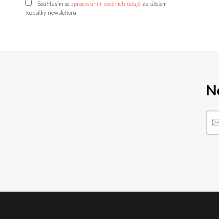
Souhlasím se
zpracováním osobních údajů
za účelem
rozesílky newsletteru.
N