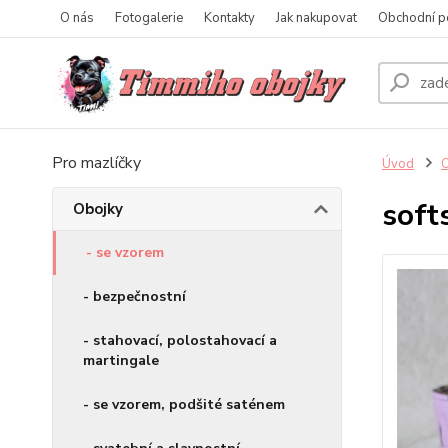
O nás
Fotogalerie
Kontakty
Jak nakupovat
Obchodní p
Pro mazlíčky
Úvod
O
soft
Obojky
- se vzorem
- bezpečnostní
- stahovací, polostahovací a
martingale
- se vzorem, podšité saténem