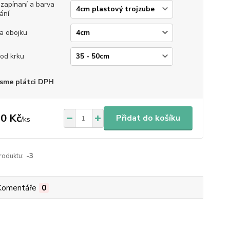
 zapínaní a barva
ání
ka obojku
od krku
sme plátci DPH
0 Kč
Přidat do košíku
/
ks
roduktu:
-3
Komentáře
0