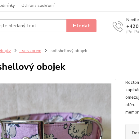
odmínky
Ochrana soukromí
Nevíte
Hledat
+420
(Po-Pá
bojky
- se vzorem
softshellový obojek
shellový obojek
Roztom
zapínán
omezuj
otěru.
membrán
Dos