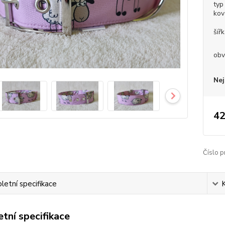
typ
kov
šíř
obv
Nej
42
Číslo p
etní specifikace
tní specifikace