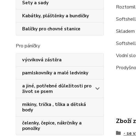
Sety a sady
Roztomil
Kabátky, pláštěnky a bundičky
Softshell
Balíčky pro chovné stanice
Skladem v
Softshell
Pro páníčky
Vodní sl
výcviková zástěra
Prodyšn
pamlskovníky a malé ledvinky
a jiné, potřebné důležitosti pro
život se psem
mikiny, trička , tílka a dětská
body
Zboží 
čelenky, čepice, nákrčníky a
ponožky
- se 