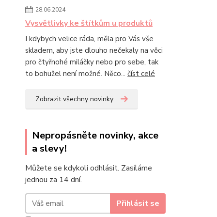
28.06.2024
Vysvětlivky ke štítkům u produktů
I kdybych velice ráda, měla pro Vás vše
skladem, aby jste dlouho nečekaly na věci
pro čtyřnohé miláčky nebo pro sebe, tak
to bohužel není možné. Něco...
číst celé
Zobrazit všechny novinky
Nepropásněte novinky, akce
a slevy!
Můžete se kdykoli odhlásit. Zasíláme
jednou za 14 dní.
Přihlásit se