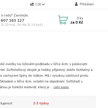
Přihlášení
CZK
 si rady? Zavolejte.
0
ks
 607 163 127
za
0 Kč
, 8-20 hod., So-Ne, 8-14 hod.)
ilé ovečky na růžovém podkladu v šířce 4cm, s páskovým
ím. Softshellový obojek je hebký, příjemný, dobře čistitelný a
e zachycení špíny do vláken. Má i vysokou odolnost protu
 Skladem v šířce 4cm, ostatní na objednání. Softshell s
ou je funkční materiál, který je ...
celý popis
tupnost
2-3 týdny