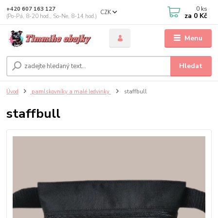
0
ks
+420 607 163 127
CZK
za
0 Kč
(Po-Pá, 8-20 hod., So-Ne, 8-14 hod.)
Menu
Hledat
Úvod
pamlskovníky a malé ledvinky
staffbull
staffbull