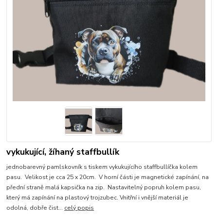
vykukující, žíhaný staffbullík
jednobarevný pamlskovník s tiskem vykukujícího staffbullíčka kolem
pasu. Velikost je cca 25 x 20cm. V horní části je magnetické zapínání, na
přední straně malá kapsička na zip. Nastavitelný popruh kolem pasu,
který má zapínání na plastový trojzubec. Vnitřní i vnější materiál je
odolná, dobře čist...
celý popis