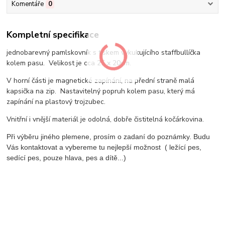
Komentáře
0
Kompletní specifikace
jednobarevný pamlskovník s tiskem vykukujícího staffbullíčka
kolem pasu. Velikost je cca 25 x 20cm.
V horní části je magnetické zapínání, na přední straně malá
kapsička na zip. Nastavitelný popruh kolem pasu, který má
zapínání na plastový trojzubec.
Vnitřní i vnější materiál je odolná, dobře čistitelná kočárkovina.
Při výběru jiného plemene, prosím o zadaní do poznámky. Budu
Vás kontaktovat a vybereme tu nejlepší možnost ( ležící pes,
sedící pes, pouze hlava, pes a dítě...)