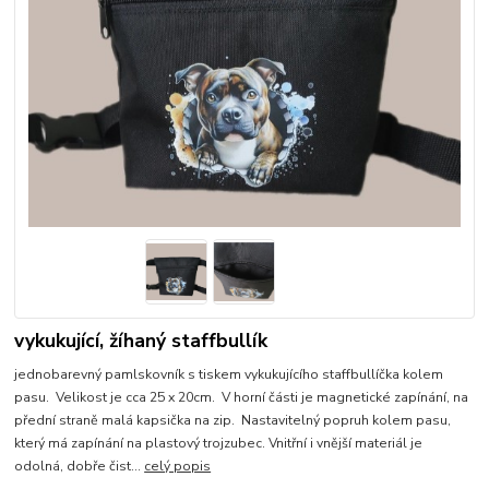
vykukující, žíhaný staffbullík
jednobarevný pamlskovník s tiskem vykukujícího staffbullíčka kolem
pasu. Velikost je cca 25 x 20cm. V horní části je magnetické zapínání, na
přední straně malá kapsička na zip. Nastavitelný popruh kolem pasu,
který má zapínání na plastový trojzubec. Vnitřní i vnější materiál je
odolná, dobře čist...
celý popis