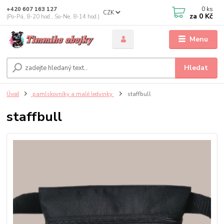
0
ks
+420 607 163 127
CZK
za
0 Kč
(Po-Pá, 8-20 hod., So-Ne, 8-14 hod.)
Menu
Hledat
Úvod
pamlskovníky a malé ledvinky
staffbull
staffbull