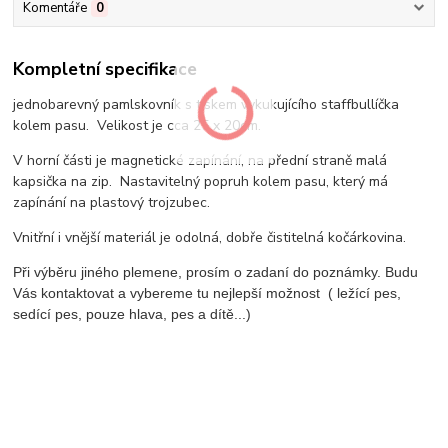
Komentáře
0
Kompletní specifikace
jednobarevný pamlskovník s tiskem vykukujícího staffbullíčka
kolem pasu. Velikost je cca 25 x 20cm.
V horní části je magnetické zapínání, na přední straně malá
kapsička na zip. Nastavitelný popruh kolem pasu, který má
zapínání na plastový trojzubec.
Vnitřní i vnější materiál je odolná, dobře čistitelná kočárkovina.
Při výběru jiného plemene, prosím o zadaní do poznámky. Budu
Vás kontaktovat a vybereme tu nejlepší možnost ( ležící pes,
sedící pes, pouze hlava, pes a dítě...)