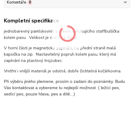
Komentáře
0
Kompletní specifikace
jednobarevný pamlskovník s tiskem vykukujícího staffbullíčka
kolem pasu. Velikost je cca 25 x 20cm.
V horní části je magnetické zapínání, na přední straně malá
kapsička na zip. Nastavitelný popruh kolem pasu, který má
zapínání na plastový trojzubec.
Vnitřní i vnější materiál je odolná, dobře čistitelná kočárkovina.
Při výběru jiného plemene, prosím o zadaní do poznámky. Budu
Vás kontaktovat a vybereme tu nejlepší možnost ( ležící pes,
sedící pes, pouze hlava, pes a dítě...)