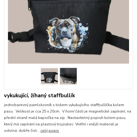
vykukující, žíhaný staffbullík
jednobarevný pamlskovník s tiskem vykukujícího staffbullíčka kolem
pasu. Velikost je cca 25 x 20cm. V horní části je magnetické zapínání, na
přední straně malá kapsička na zip. Nastavitelný popruh kolem pasu,
který má zapínání na plastový trojzubec. Vnitřní i vnější materiál je
odolná, dobře čist...
celý popis