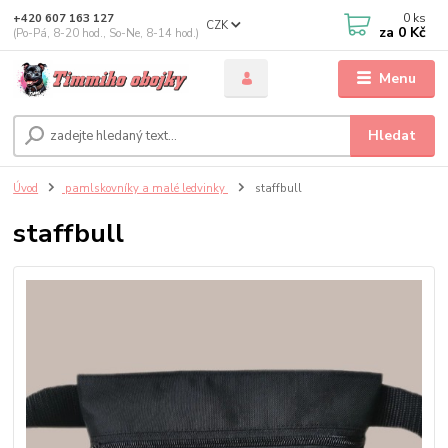
0
ks
+420 607 163 127
CZK
za
0 Kč
(Po-Pá, 8-20 hod., So-Ne, 8-14 hod.)
Menu
Hledat
Úvod
pamlskovníky a malé ledvinky
staffbull
staffbull