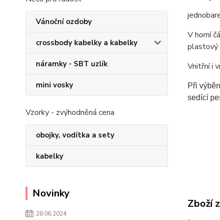
jednobare
Vánoční ozdoby
V horní č
crossbody kabelky a kabelky
plastový 
náramky - SBT uzlík
Vnitřní i 
mini vosky
Při výběr
sedící pe
Vzorky - zvýhodněná cena
obojky, vodítka a sety
kabelky
Novinky
Zboží 
28.06.2024