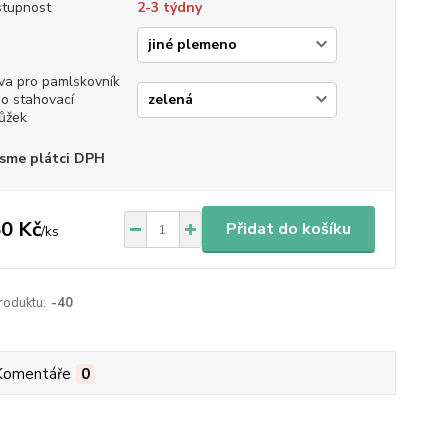
tupnost
2-3 týdny
va pro pamlskovník
o stahovací
ůžek
sme plátci DPH
0 Kč
Přidat do košíku
/
ks
roduktu:
-40
Komentáře
0