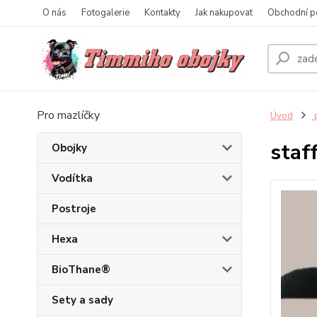
O nás
Fotogalerie
Kontakty
Jak nakupovat
Obchodní p
Pro mazlíčky
Úvod
p
staf
Obojky
Vodítka
Postroje
Hexa
BioThane®
Sety a sady