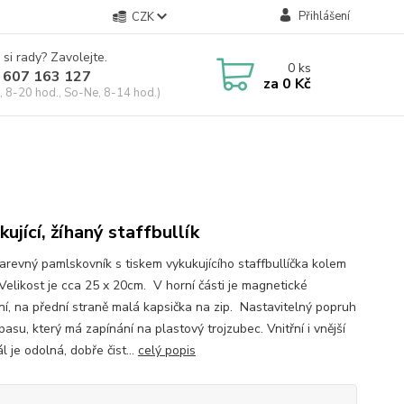
Přihlášení
CZK
 si rady? Zavolejte.
0
ks
 607 163 127
za
0 Kč
, 8-20 hod., So-Ne, 8-14 hod.)
kující, žíhaný staffbullík
arevný pamlskovník s tiskem vykukujícího staffbullíčka kolem
Velikost je cca 25 x 20cm. V horní části je magnetické
ní, na přední straně malá kapsička na zip. Nastavitelný popruh
asu, který má zapínání na plastový trojzubec. Vnitřní i vnější
l je odolná, dobře čist...
celý popis