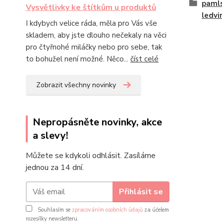
pamls
Vysvětlivky ke štítkům u produktů
ledvi
I kdybych velice ráda, měla pro Vás vše
skladem, aby jste dlouho nečekaly na věci
pro čtyřnohé miláčky nebo pro sebe, tak
to bohužel není možné. Něco...
číst celé
Zobrazit všechny novinky
Nepropásněte novinky, akce
a slevy!
Můžete se kdykoli odhlásit. Zasíláme
jednou za 14 dní.
Přihlásit se
Souhlasím se
zpracováním osobních údajů
za účelem
rozesílky newsletteru.