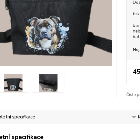
Dos
tisk
bar
neb
bat
Nej
45
Číslo p
etní specifikace
tní specifikace