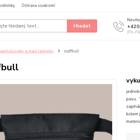
odmínky
Ochrana soukromí
Nevíte
Hledat
+420
(Po-Pá
amlskovníky a malé ledvinky
staffbull
fbull
vyku
jednob
pasu. 
zapíná
kolem p
materiá