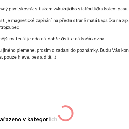
vný pamlskovník s tiskem vykukujícího staffbullíčka kolem pasu
ásti je magnetické zapínání, na přední straně malá kapsička na z
trojzubec.
vnější materiál je odolná, dobře čistitelná kočárkovina.
u jiného plemene, prosím o zadaní do poznámky. Budu Vás konta
s, pouze hlava, pes a dítě...)
zařazeno v kategoriích