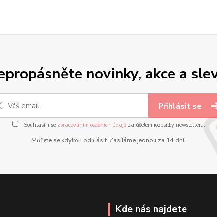
epropásněte novinky, akce a slev
Přihlásit se
Souhlasím se
zpracováním osobních údajů
za účelem rozesílky newsletteru.
Můžete se kdykoli odhlásit. Zasíláme jednou za 14 dní.
Kde nás najdete