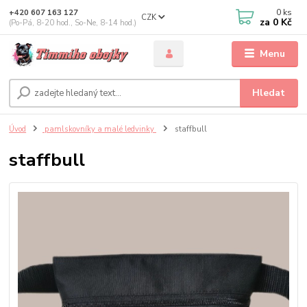
0
ks
+420 607 163 127
CZK
za
0 Kč
(Po-Pá, 8-20 hod., So-Ne, 8-14 hod.)
Menu
Hledat
Úvod
pamlskovníky a malé ledvinky
staffbull
staffbull