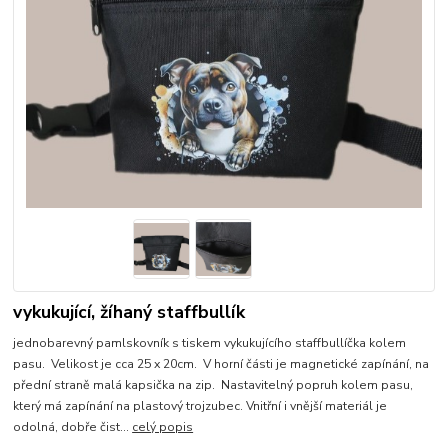
vykukující, žíhaný staffbullík
jednobarevný pamlskovník s tiskem vykukujícího staffbullíčka kolem
pasu. Velikost je cca 25 x 20cm. V horní části je magnetické zapínání, na
přední straně malá kapsička na zip. Nastavitelný popruh kolem pasu,
který má zapínání na plastový trojzubec. Vnitřní i vnější materiál je
odolná, dobře čist...
celý popis