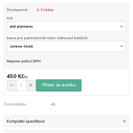
Dostupnost
2-3 týdny
tisk
barva pro pamlskovník nebo stahovací batůžek
Nejsme plátci DPH
450 Kč
/
ks
Přidat do košíku
Číslo produktu:
-41
Kompletní specifikace