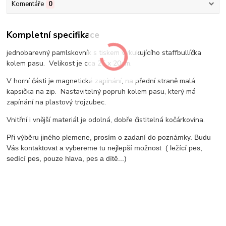
Komentáře
0
Kompletní specifikace
jednobarevný pamlskovník s tiskem vykukujícího staffbullíčka
kolem pasu. Velikost je cca 25 x 20cm.
V horní části je magnetické zapínání, na přední straně malá
kapsička na zip. Nastavitelný popruh kolem pasu, který má
zapínání na plastový trojzubec.
Vnitřní i vnější materiál je odolná, dobře čistitelná kočárkovina.
Při výběru jiného plemene, prosím o zadaní do poznámky. Budu
Vás kontaktovat a vybereme tu nejlepší možnost ( ležící pes,
sedící pes, pouze hlava, pes a dítě...)