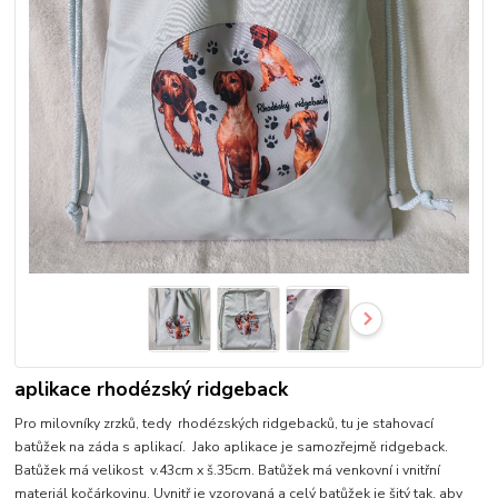
aplikace rhodézský ridgeback
Pro milovníky zrzků, tedy rhodézských ridgebacků, tu je stahovací
batůžek na záda s aplikací. Jako aplikace je samozřejmě ridgeback.
Batůžek má velikost v.43cm x š.35cm. Batůžek má venkovní i vnitřní
materiál kočárkovinu. Uvnitř je vzorovaná a celý batůžek je šitý tak, aby