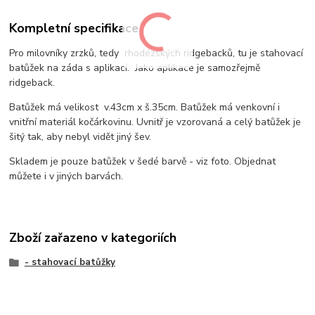
Kompletní specifikace
Pro milovníky zrzků, tedy rhodézských ridgebacků, tu je stahovací
batůžek na záda s aplikací. Jako aplikace je samozřejmě
ridgeback.
Batůžek má velikost v.43cm x š.35cm. Batůžek má venkovní i
vnitřní materiál kočárkovinu. Uvnitř je vzorovaná a celý batůžek je
šitý tak, aby nebyl vidět jiný šev.
Skladem je pouze batůžek v šedé barvě - viz foto. Objednat
můžete i v jiných barvách.
Zboží zařazeno v kategoriích
- stahovací batůžky