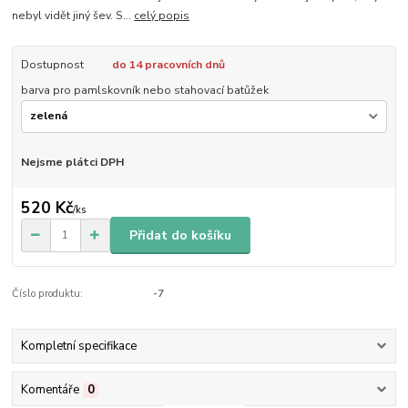
nebyl vidět jiný šev. S...
celý popis
Dostupnost
do 14 pracovních dnů
barva pro pamlskovník nebo stahovací batůžek
Nejsme plátci DPH
520 Kč
/
ks
Přidat do košíku
Číslo produktu:
-7
Kompletní specifikace
Komentáře
0