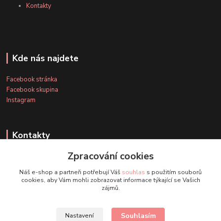
Kontakty
Kde nás najdete
Facebook stránka
Facebook skupina
Instagram
Kontakty
Zpracování cookies
+420 607 163 127
Náš e-shop a partneři potřebují Váš
souhlas
s použitím souborů
(Po-Pá, 8-20 hod., So-Ne, 8-14 hod.)
cookies, aby Vám mohli zobrazovat informace týkající se Vašich
zájmů.
info@timmihoobojky.cz
Souhlasím
Nastavení