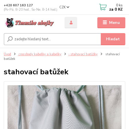
0
ks
+420 607 163 127
CZK
za
0 Kč
(Po-Pá, 8-20 hod., So-Ne, 8-14 hod.)
Menu
Hledat
Úvod
crossbody kabelky a kabelky
- stahovací batůžky
stahovací
batůžek
stahovací batůžek