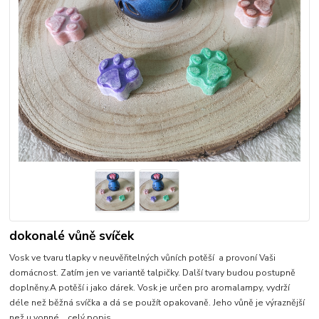
dokonalé vůně svíček
Vosk ve tvaru tlapky v neuvěřitelných vůních potěší a provoní Vaši
domácnost. Zatím jen ve variantě talpičky. Další tvary budou postupně
doplněny.A potěší i jako dárek. Vosk je určen pro aromalampy, vydrží
déle než běžná svíčka a dá se použít opakovaně. Jeho vůně je výraznější
než u vonné...
celý popis