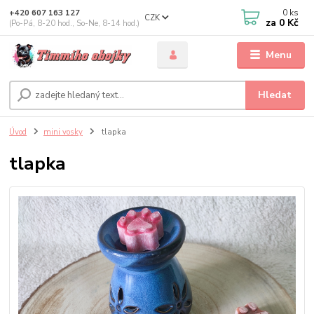
0
ks
+420 607 163 127
CZK
za
0 Kč
(Po-Pá, 8-20 hod., So-Ne, 8-14 hod.)
Menu
Hledat
Úvod
mini vosky
tlapka
tlapka