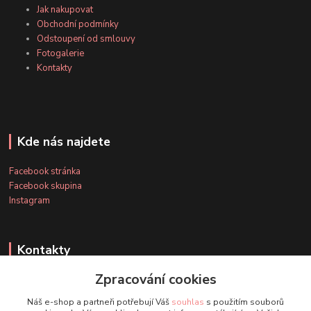
Jak nakupovat
Obchodní podmínky
Odstoupení od smlouvy
Fotogalerie
Kontakty
Kde nás najdete
Facebook stránka
Facebook skupina
Instagram
Kontakty
Zpracování cookies
+420 607 163 127
Náš e-shop a partneři potřebují Váš
souhlas
s použitím souborů
(Po-Pá, 8-20 hod., So-Ne, 8-14 hod.)