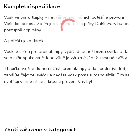
Kompletní specifikace
Vosk ve tvaru tlapky v neuvěřitelných vůních potěší a provoní
Vaši domácnost. Zatím jen ve variantě talpičky. Další tvary budou
postupně doplněny.
A potěší i jako dárek.
Vosk je určen pro aromalampy, vydrží déle než běžná svíčka a dá
se použít opakovaně. Jeho vůně je výraznější než u vonné svíčky.
Tlapičku vložíte do horní části aromalampy a do spodní (vnitřní),
zapálíte čajovou svíčku a necáte vosk pomalu rozpouštět. Tím se
uvolňují vonné silice a krásně provoní Váš byt.
Zboží zařazeno v kategoriích