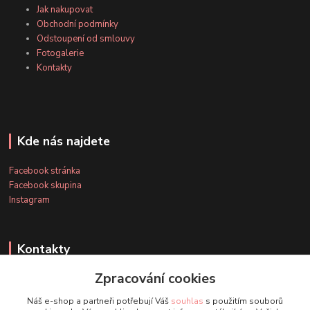
Jak nakupovat
Obchodní podmínky
Odstoupení od smlouvy
Fotogalerie
Kontakty
Kde nás najdete
Facebook stránka
Facebook skupina
Instagram
Kontakty
Zpracování cookies
+420 607 163 127
Náš e-shop a partneři potřebují Váš
souhlas
s použitím souborů
(Po-Pá, 8-20 hod., So-Ne, 8-14 hod.)