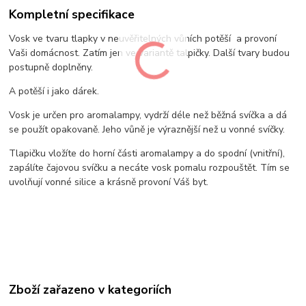
Kompletní specifikace
Vosk ve tvaru tlapky v neuvěřitelných vůních potěší a provoní
Vaši domácnost. Zatím jen ve variantě talpičky. Další tvary budou
postupně doplněny.
A potěší i jako dárek.
Vosk je určen pro aromalampy, vydrží déle než běžná svíčka a dá
se použít opakovaně. Jeho vůně je výraznější než u vonné svíčky.
Tlapičku vložíte do horní části aromalampy a do spodní (vnitřní),
zapálíte čajovou svíčku a necáte vosk pomalu rozpouštět. Tím se
uvolňují vonné silice a krásně provoní Váš byt.
Zboží zařazeno v kategoriích