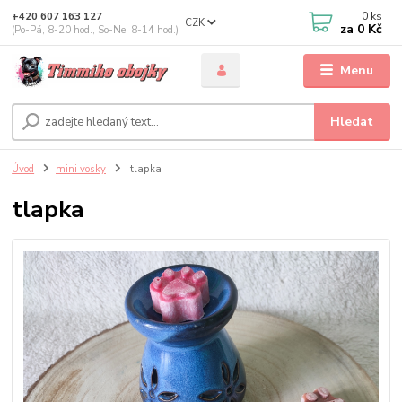
0
ks
+420 607 163 127
CZK
za
0 Kč
(Po-Pá, 8-20 hod., So-Ne, 8-14 hod.)
Menu
Hledat
Úvod
mini vosky
tlapka
tlapka