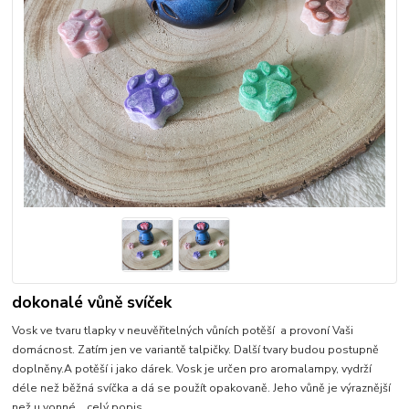
dokonalé vůně svíček
Vosk ve tvaru tlapky v neuvěřitelných vůních potěší a provoní Vaši
domácnost. Zatím jen ve variantě talpičky. Další tvary budou postupně
doplněny.A potěší i jako dárek. Vosk je určen pro aromalampy, vydrží
déle než běžná svíčka a dá se použít opakovaně. Jeho vůně je výraznější
než u vonné...
celý popis