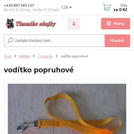
0
ks
+420 607 163 127
CZK
za
0 Kč
(Po-Pá, 8-20 hod., So-Ne, 8-14 hod.)
Menu
Hledat
Úvod
Vodítka
- klasická
vodítko popruhové
vodítko popruhové