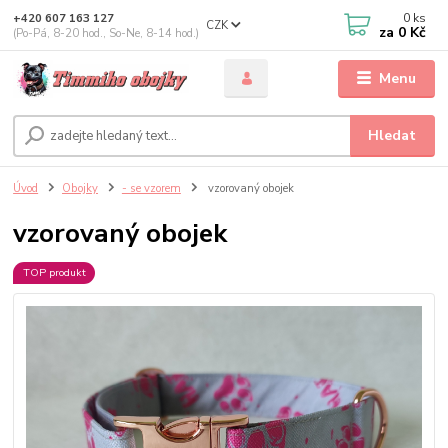
0
ks
+420 607 163 127
CZK
za
0 Kč
(Po-Pá, 8-20 hod., So-Ne, 8-14 hod.)
Menu
Hledat
Úvod
Obojky
- se vzorem
vzorovaný obojek
vzorovaný obojek
TOP produkt