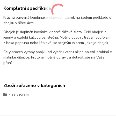
Kompletní specifikace
Krásná barevná kombinace růžových tlapek na šedém podkladu u
obojku v šířce 4cm.
Obojek je doplněn kováním v barvě růžové zlato. Celý obojek je
jemný a ozdobí každou psí slečnu. Možno doplnit třeba i vodítkem
z hexa popruhu nebo látkové, se stejným vzorem, jako je obojek.
Celý proces výroby obojku od výběru vzoru až po balení, probíhá v
malinké dílničce. Proto je možné upravit a doladit vše na Vaše
přání.
Zboží zařazeno v kategoriích
- se vzorem