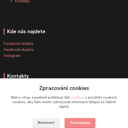
Kontakty
Kde nás najdete
Facebook stránka
Facebook skupina
Instagram
Kontakty
Zpracování cookies
+420 607 163 127
Náš e-shop a partneři potřebují Váš
souhlas
s použitím souborů
(Po-Pá, 8-20 hod., So-Ne, 8-14 hod.)
cookies, aby Vám mohli zobrazovat informace týkající se Vašich
zájmů.
info@timmihoobojky.cz
Souhlasím
Nastavení