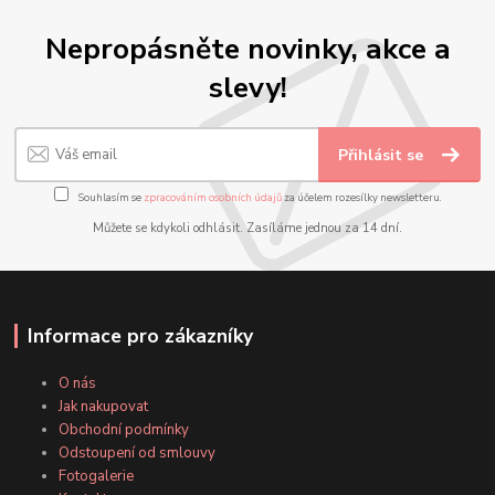
Nepropásněte novinky, akce a
slevy!
Přihlásit se
Souhlasím se
zpracováním osobních údajů
za účelem rozesílky newsletteru.
Můžete se kdykoli odhlásit. Zasíláme jednou za 14 dní.
Informace pro zákazníky
O nás
Jak nakupovat
Obchodní podmínky
Odstoupení od smlouvy
Fotogalerie