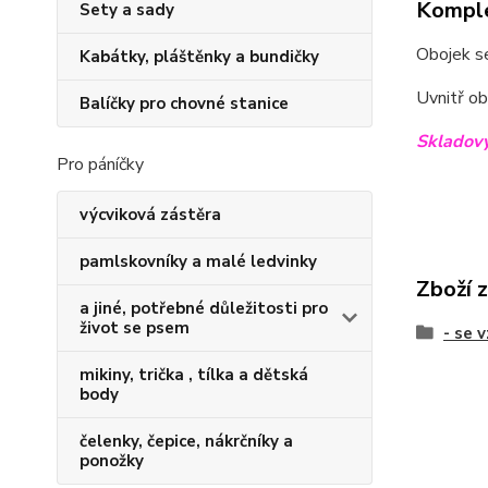
Komple
Sety a sady
Obojek se
Kabátky, pláštěnky a bundičky
Uvnitř ob
Balíčky pro chovné stanice
Skladový
Pro páníčky
výcviková zástěra
pamlskovníky a malé ledvinky
Zboží 
a jiné, potřebné důležitosti pro
život se psem
- se 
mikiny, trička , tílka a dětská
body
čelenky, čepice, nákrčníky a
ponožky