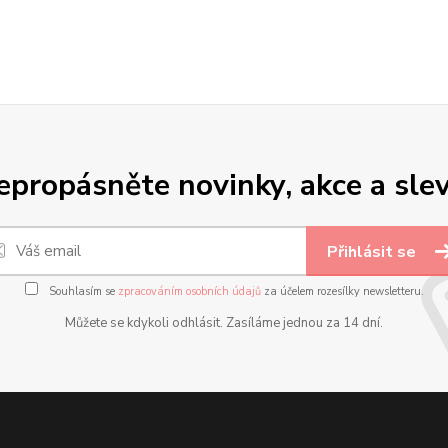
epropásněte novinky, akce a slev
Přihlásit se
Souhlasím se
zpracováním osobních údajů
za účelem rozesílky newsletteru.
Můžete se kdykoli odhlásit. Zasíláme jednou za 14 dní.