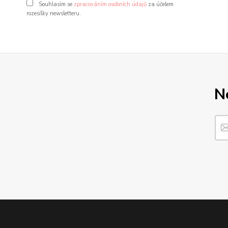
Souhlasím se
zpracováním osobních údajů
za účelem
rozesílky newsletteru.
N