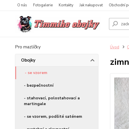
O nás
Fotogalerie
Kontakty
Jak nakupovat
Obchodní p
Pro mazlíčky
Úvod
O
zimn
Obojky
- se vzorem
- bezpečnostní
- stahovací, polostahovací a
martingale
- se vzorem, podšité saténem