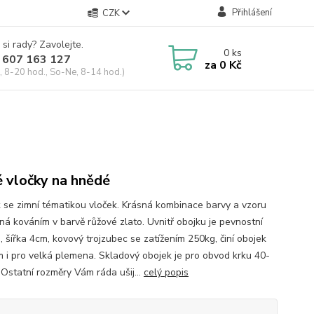
Přihlášení
CZK
 si rady? Zavolejte.
0
ks
 607 163 127
za
0 Kč
, 8-20 hod., So-Ne, 8-14 hod.)
é vločky na hnědé
 se zimní tématikou vloček. Krásná kombinace barvy a vzoru
ná kováním v barvě růžové zlato. Uvnitř obojku je pevnostní
, šířka 4cm, kovový trojzubec se zatížením 250kg, činí obojek
 i pro velká plemena. Skladový obojek je pro obvod krku 40-
Ostatní rozměry Vám ráda ušij...
celý popis