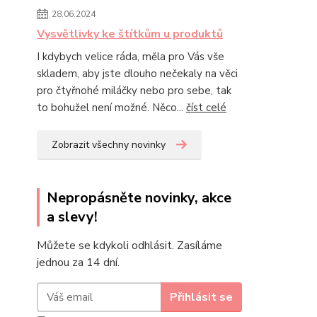
28.06.2024
Vysvětlivky ke štítkům u produktů
I kdybych velice ráda, měla pro Vás vše
skladem, aby jste dlouho nečekaly na věci
pro čtyřnohé miláčky nebo pro sebe, tak
to bohužel není možné. Něco...
číst celé
Zobrazit všechny novinky
Nepropásněte novinky, akce
a slevy!
Můžete se kdykoli odhlásit. Zasíláme
jednou za 14 dní.
Přihlásit se