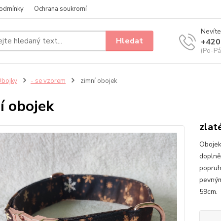
odmínky
Ochrana soukromí
Nevíte
Hledat
+420
(Po-Pá
bojky
- se vzorem
zimní obojek
í obojek
zlat
Obojek
doplně
popruh
pevným
59cm. 