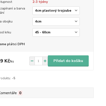
tupnost
2-3 týdny
 zapínaní a barva
ání
ka obojku
od krku
sme plátci DPH
9 Kč
Přidat do košíku
/
ks
roduktu:
-5
Komentáře
0