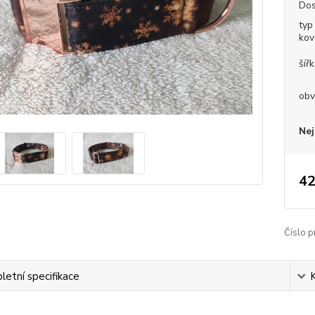
Dos
typ
kov
šíř
obv
Nej
42
Číslo p
etní specifikace