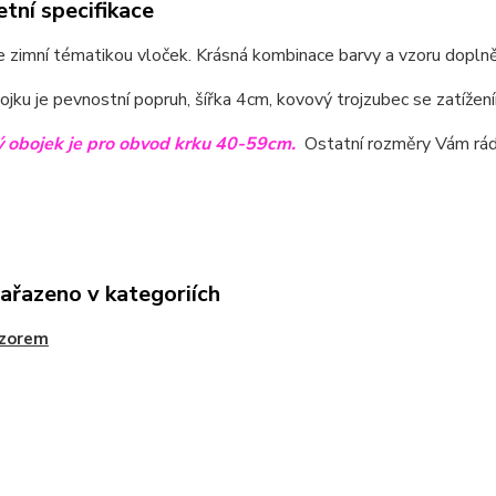
tní specifikace
 zimní tématikou vloček. Krásná kombinace barvy a vzoru doplně
ojku je pevnostní popruh, šířka 4cm, kovový trojzubec se zatížen
 obojek je pro obvod krku 40-59cm.
Ostatní rozměry Vám ráda 
zařazeno v kategoriích
vzorem