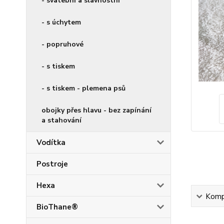
- svatební a slavnostní
- s úchytem
- popruhové
- s tiskem
- s tiskem - plemena psů
obojky přes hlavu - bez zapínání
a stahování
Vodítka
Postroje
Hexa
Kompl
BioThane®